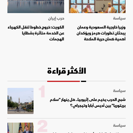
سياسة
حرب إيران
وزيرا خارجية السعودية وعمان
الكويت: خروج خطوط لنقل الكهرباء
يبحثان تطورات هرمز ويؤكدان
عن الخدمة متأثرة بشظايا
أهمية ضمان حرية الملاحة
الهجمات
الأكثر قراءة
1
سياسة
شبح الحرب يخيم على إثيوبيا.. هل ينهار "سلام
بريتوريا" بين أديس أبابا وتيجراي؟
2
سياسة