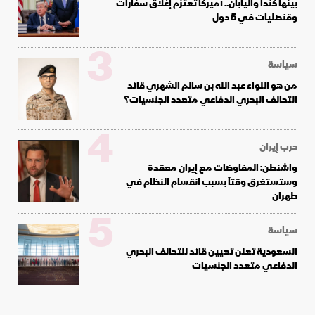
بينها كندا واليابان.. أميركا تعتزم إغلاق سفارات
وقنصليات في 5 دول
3
سياسة
من هو اللواء عبد الله بن سالم الشهري قائد
التحالف البحري الدفاعي متعدد الجنسيات؟
4
حرب إيران
واشنطن: المفاوضات مع إيران معقدة
وستستغرق وقتاً بسبب انقسام النظام في
طهران
5
سياسة
السعودية تعلن تعيين قائد للتحالف البحري
الدفاعي متعدد الجنسيات