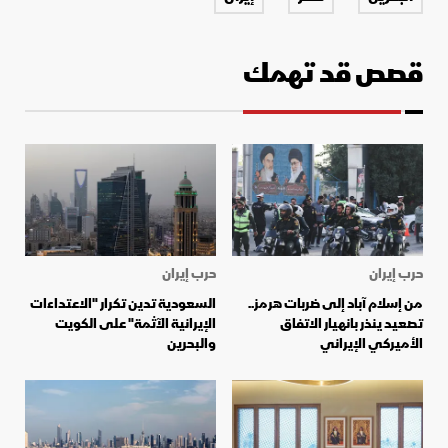
قصص قد تهمك
حرب إيران
حرب إيران
من إسلام آباد إلى ضربات هرمز..
السعودية تدين تكرار "الاعتداءات
تصعيد ينذر بانهيار الاتفاق
الإيرانية الآثمة" على الكويت
الأميركي الإيراني
والبحرين