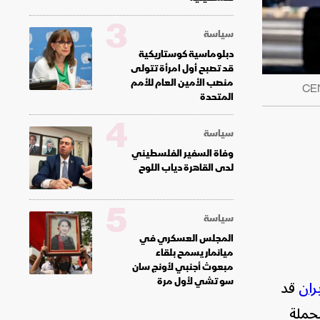
3
سياسة
دبلوماسية كوستاريكية
قد تصبح أول امرأة تتولى
منصب الأمين العام للأمم
المتحدة
4
سياسة
وفاة السفير الفلسطيني
لدى القاهرة دياب اللوح
5
سياسة
المجلس العسكري في
ميانمار يسمح بلقاء
مبعوث أجنبي لأونج سان
سو تشي لأول مرة
ران
قد
لحملة