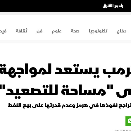
دفاع
تكنولوجيا
صحة
علوم
فن
ثقافة
فيد
مب يستعد لمواجهة ع
رى "مساحة للتصعيد"
تراجع نفوذها في هرمز وعدم قدرتها على بيع النفط