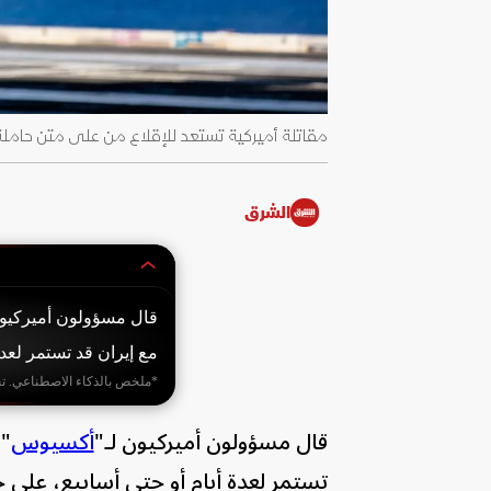
مقاتلة أميركية تستعد للإقلاع من على متن حاملة الطائرات جير
الشرق
قال مسؤولون أميركيون
مع إيران قد تستمر لعد
*ملخص بالذكاء الاصطناعي. ت
قال مسؤولون أميركيون لـ"
أكسيوس
"،
تستمر لعدة أيام أو حتى أسابيع، على 