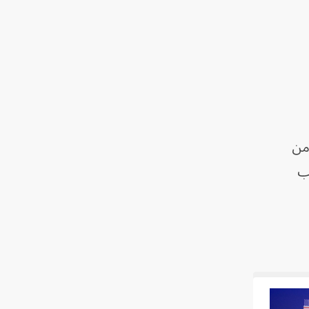
 من
ب