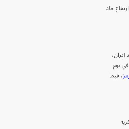
رتفاع حاد
إيران،
في يوم
مز
، فيما
رية