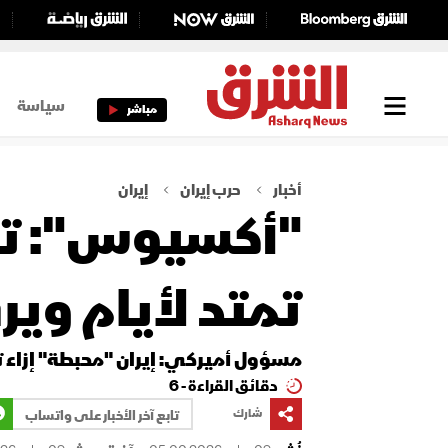
سياسة
مباشر
أخبار
حرب إيران
إيران
"أكسيوس": تر
تمتد لأيام وي
مسؤول أميركي: إيران "محبطة" إزاء 
دقائق القراءة - 6
شارك
تابع آخر الأخبار على واتساب