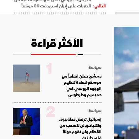
التالي:
الضربات على إيران استهدفت 90 موقعاً
الأكثر قراءة
1
سياسة
دمشق تعلن اتفاقاً مع
موسكو لإعادة تنظيم
الوجود الروسي في
حميميم وطرطوس
2
سياسة
إسرائيل ترفض خطة غزة..
ونتنياهو: لن ننسحب من
القطاع ولن تقوم دولة
فلسطينية