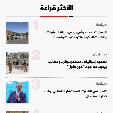
الأكثر قراءة
1
سياسة
اليمن.. تصعيد حوثي يودي بحياة العشرات
والقوات الحكومية ترد بضربات واسعة
2
حرب إيران
تصعيد إسرائيلي مستمر بلبنان.. ومطالب
بيروت في روما "دون حلول"
3
سياسة
"تمرد في القصر".. المستشار الألماني يواجه
خطر الاستبدال