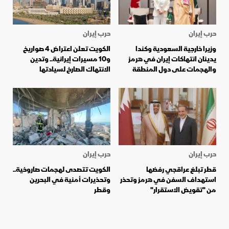
حرب إيران
حرب إيران
وزيرا خارجية السعودية وكندا
الكويت تعلن اعتراض 4 صواريخ
يدينان انتهاكات إيران في هرمز
و10 مسيرات إيرانية.. وتدين
والهجمات على دول المنطقة
الانتهاك الصارخ لسيادتها
حرب إيران
حرب إيران
قطر تبلغ عراقجي رفضها
الكويت تتصدى لهجمات صاروخية..
استهداف السفن في هرمز وتحذر
وتحذيرات أمنية في البحرين
من "تقويض الاستقرار"
وقطر