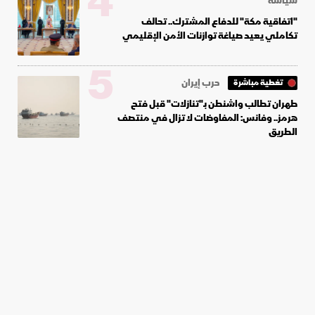
4
سياسة
"اتفاقية مكة" للدفاع المشترك.. تحالف
تكاملي يعيد صياغة توازنات الأمن الإقليمي
5
حرب إيران
تغطية مباشرة
طهران تطالب واشنطن بـ"تنازلات" قبل فتح
هرمز.. وفانس: المفاوضات لا تزال في منتصف
الطريق