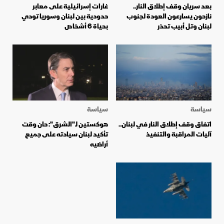
بعد سريان وقف إطلاق النار..
غارات إسرائيلية على معابر
نازحون يسارعون العودة لجنوب
حدودية بين لبنان وسوريا تودي
لبنان وتل أبيب تحذر
بحياة 6 أشخاص
سياسة
سياسة
اتفاق وقف إطلاق النار في لبنان..
هوكستين لـ"الشرق": حان وقت
آليات المراقبة والتنفيذ
تأكيد لبنان سيادته على جميع
أراضيه