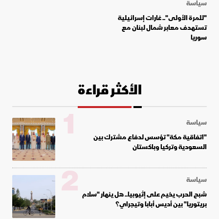
سياسة
"للمرة الأولى".. غارات إسرائيلية
تستهدف معابر شمال لبنان مع
سوريا
الأكثر قراءة
1
سياسة
"اتفاقية مكة" تؤسس لدفاع مشترك بين
السعودية وتركيا وباكستان
2
سياسة
شبح الحرب يخيم على إثيوبيا.. هل ينهار "سلام
بريتوريا" بين أديس أبابا وتيجراي؟