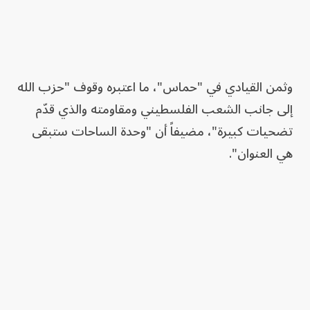
وثمن القيادي في "حماس"، ما اعتبره وقوف "حزب الله
إلى جانب الشعب الفلسطيني ومقاومته والذي قدّم
تضحيات كبيرة"، مضيفاً أن "وحدة الساحات ستبقى
هي العنوان".