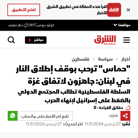
اقرأ هذه المقالة في تطبيق الشرق
افتح التطبيق
للأخبار
مواقعنا
كولومبوس
26°C
مطر خفيف
مباشر
أخبار
سياسة
فلسطين
"حماس" ترحب بوقف إطلاق النار
في لبنان: جاهزون لاتفاق غزة
السلطة الفلسطينية تطالب المجتمع الدولي
بالضغط على إسرائيل لإنهاء الحرب
دقائق القراءة - 5
شارك
تابع آخر الأخبار على واتساب
نُشر:
27 نوفمبر 2024 11:31
آخر تحديث:
27 نوفمبر 2024 11:31