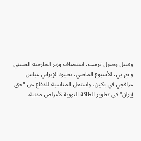
وقبيل وصول ترمب، استضاف وزير الخارجية الصيني
وانج يي، الأسبوع الماضي، نظيره الإيراني عباس
عراقجي في بكين، واستغل المناسبة للدفاع عن "حق
إيران" في تطوير الطاقة النووية لأغراض مدنية.