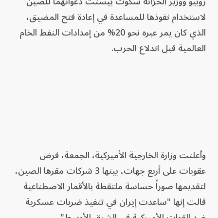
روبيو ووزير الخزانة سكوت بيسنت دعواتهما للصين
لاستخدام نفوذها للمساعدة في إعادة فتح المضيق،
الذي كان يمر عبره نحو 20% من إمدادات النفط الخام
العالمية قبل اندلاع الحرب.
وأعلنت وزارة الخارجية الأميركية، الجمعة، فرض
عقوبات على أربع جهات، بينها 3 شركات مقرها الصين،
لتقديمها صوراً حساسة ملتقطة بالأقمار الاصطناعية
قالت إنها "ساعدت إيران في تنفيذ ضربات عسكرية
ضد القوات الأميركية في الشرق الأوسط".