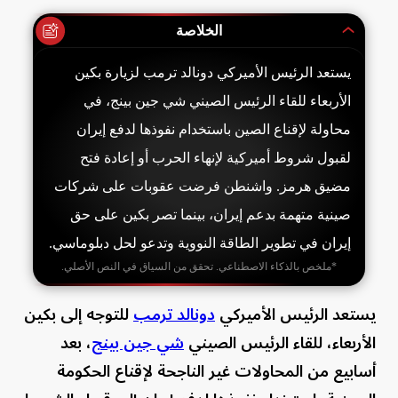
الخلاصة
يستعد الرئيس الأميركي دونالد ترمب لزيارة بكين
الأربعاء للقاء الرئيس الصيني شي جين بينج، في
محاولة لإقناع الصين باستخدام نفوذها لدفع إيران
لقبول شروط أميركية لإنهاء الحرب أو إعادة فتح
مضيق هرمز. واشنطن فرضت عقوبات على شركات
صينية متهمة بدعم إيران، بينما تصر بكين على حق
إيران في تطوير الطاقة النووية وتدعو لحل دبلوماسي.
*ملخص بالذكاء الاصطناعي. تحقق من السياق في النص الأصلي.
يستعد الرئيس الأميركي
دونالد ترمب
للتوجه إلى بكين
الأربعاء، للقاء الرئيس الصيني
شي جين بينج
، بعد
أسابيع من المحاولات غير الناجحة لإقناع الحكومة