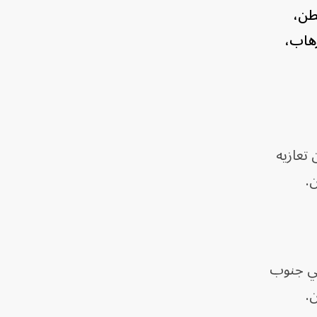
نطن،
رهاب،
تعازيه
.
راً في ‌جنوب
.