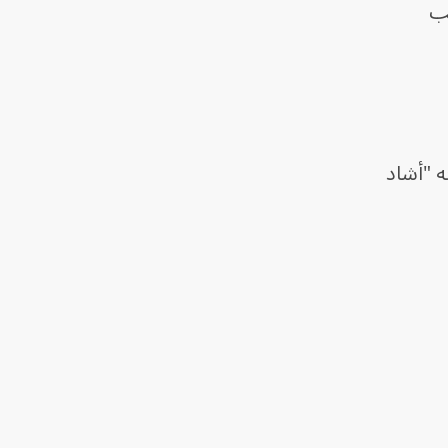
ئب
ه "أشاد