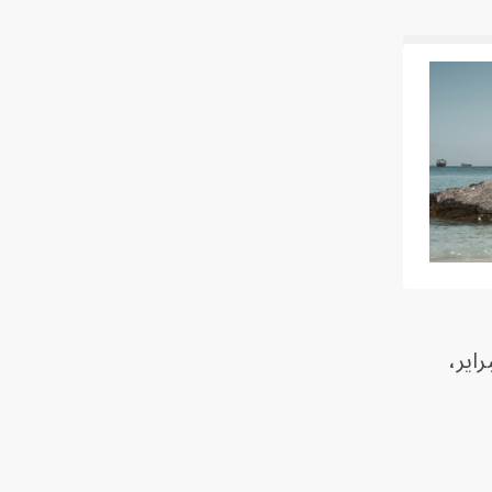
طهران من أجل إبرام اتفاق لإنهاء الحرب التي اندلعت في 28 فبراير،