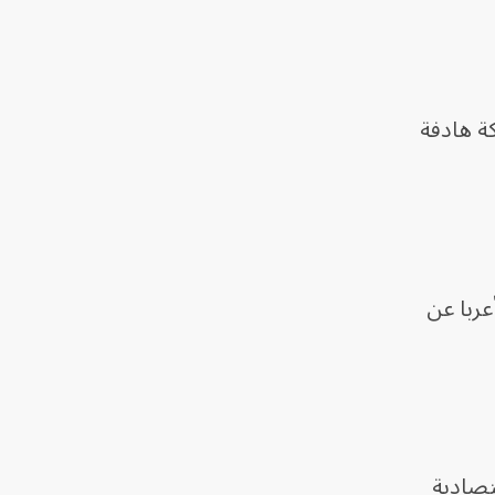
كة هادفة
عربا عن
تصادية