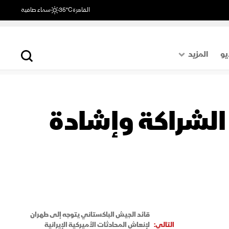
القاهرة
35°C
سماء صافية
يو
المزيد
حول العالم
الصفحة الأخيرة
 الشراكة وإشادة
اقتصاد
رياضة
قائد الجيش الباكستاني يتوجه إلى طهران
التالي:
لإنعاش المحادثات الأميركية الإيرانية