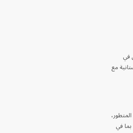
ن في
تانية مع
 المتطور،
 بما في