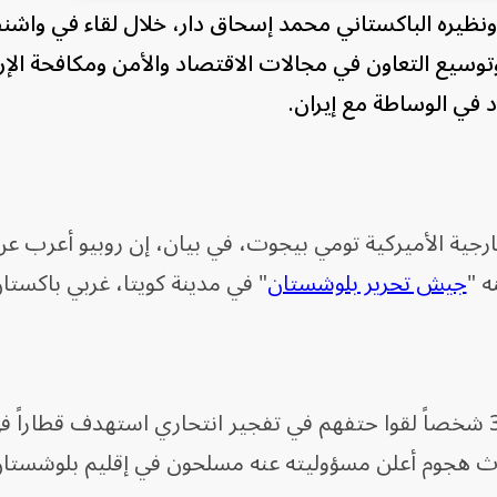
يو ونظيره الباكستاني محمد إسحاق دار، خلال لقاء في واش
، وتوسيع التعاون في مجالات الاقتصاد والأمن ومكافحة الإ
 في الوساطة مع إيران.
رجية الأميركية تومي بيجوت، في بيان، إن روبيو أعرب عن 
ه "
جيش تحرير بلوشستان
" في مدينة كويتا، غربي باكستان
​وذكر مسؤولون، الاثنين، إن أكثر من 30 شخصاً لقوا حتفهم في تفجير انتحاري ⁠استهدف قطا
 هجوم أعلن ​مسؤوليته عنه مسلحون ⁠في إقليم بلوشستان