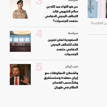
3
من هو اللواء عبد الله بن
سالم الشهري قائد
التحالف البحري الدفاعي
متعدد الجنسيات؟
طن العاصمة.
4
سياسة
السعودية تعلن تعيين
قائد للتحالف البحري
الدفاعي متعدد
الجنسيات
5
حرب إيران
واشنطن: المفاوضات مع
إيران معقدة وستستغرق
وقتاً بسبب انقسام
النظام في طهران