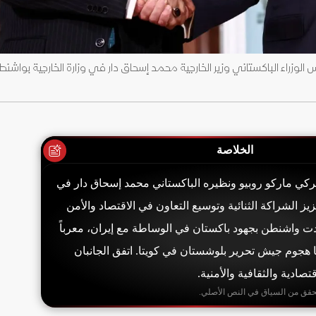
س الوزراء الباكستاني وزير الخارجية محمد إسحاق دار في وزارة الخارجية بواشن
الخلاصة
ميركي ماركو روبيو ونظيره الباكستاني محمد إسحاق دار في
يز الشراكة الثنائية وتوسيع التعاون في الاقتصاد والأمن
ت واشنطن بجهود باكستان في الوساطة مع إيران، معرباً
ا هجوم جيش تحرير بلوشستان في كويتا. اتفق الجانبان
تصادية والثقافية والأمنية.
حقق من السياق في النص الأصلي.