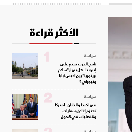
الأكثر قراءة
1
سياسة
شبح الحرب يخيم على
إثيوبيا.. هل ينهار "سلام
بريتوريا" بين أديس أبابا
وتيجراي؟
2
سياسة
بينها كندا واليابان.. أميركا
تعتزم إغلاق سفارات
وقنصليات في 5 دول
سياسة