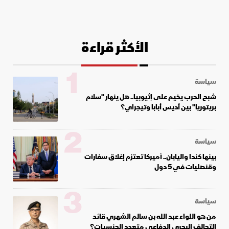
الأكثر قراءة
1
سياسة
شبح الحرب يخيم على إثيوبيا.. هل ينهار "سلام
بريتوريا" بين أديس أبابا وتيجراي؟
2
سياسة
بينها كندا واليابان.. أميركا تعتزم إغلاق سفارات
وقنصليات في 5 دول
3
سياسة
من هو اللواء عبد الله بن سالم الشهري قائد
التحالف البحري الدفاعي متعدد الجنسيات؟