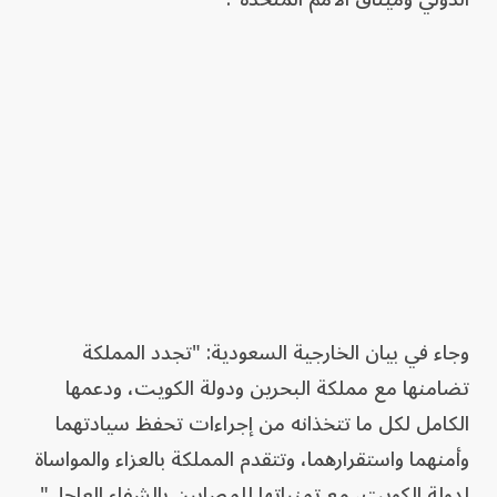
وجاء في بيان الخارجية السعودية: "تجدد المملكة
تضامنها مع مملكة البحرين ودولة الكويت، ودعمها
الكامل لكل ما تتخذانه من إجراءات تحفظ سيادتهما
وأمنهما واستقرارهما، وتتقدم المملكة بالعزاء والمواساة
لدولة الكويت، مع تمنياتها للمصابين بالشفاء العاجل".