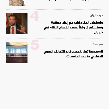
4
حرب إيران
واشنطن: المفاوضات مع إيران معقدة
وستستغرق وقتاً بسبب انقسام النظام في
طهران
5
سياسة
السعودية تعلن تعيين قائد للتحالف البحري
الدفاعي متعدد الجنسيات