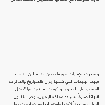
وأصدرت الإمارات بدورها بيانين منفصلين، أدانت
فيهما الهجمات التي شنتها إيران بالصواريخ والطائرات
المسيرة على البحرين والكويت، معتبرة أنها "تمثل
انتهاكاً صارخاً لسيادة مملكة البحرين، وخرقاً للقانون
الدولي، وتهديداً لأمنها واستقرارها وسلامة منشآتها