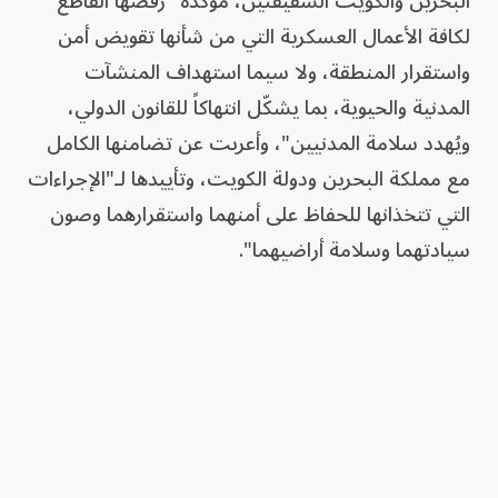
البحرين والكويت الشقيقتين، مؤكدةً "رفضها القاطع
لكافة الأعمال العسكرية التي من شأنها تقويض أمن
واستقرار المنطقة، ولا سيما استهداف المنشآت
المدنية والحيوية، بما يشكّل انتهاكاً للقانون الدولي،
ويُهدد سلامة المدنيين"، وأعربت عن تضامنها الكامل
مع مملكة البحرين ودولة الكويت، وتأييدها لـ"الإجراءات
التي تتخذانها للحفاظ على أمنهما واستقرارهما وصون
سيادتهما وسلامة أراضيهما".