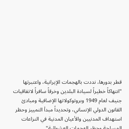
قطر بدورها، نددت بالهجمات الإيرانية، واعتبرتها
"انتهاكاً خطيراً لسيادة البلدين وخرقاً سافراً لاتفاقيات
جنيف لعام 1949 وبروتوكولاتها الإضافية ومبادئ
القانون الدولي الإنساني، وتحديداً مبدأ التمييز وحظر
استهداف المدنيين والأعيان المدنية في النزاعات
المسلحة وحظر الهجمات العشوائية".