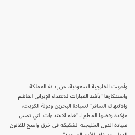
وأعربت الخارجية السعودية، عن إدانة المملكة
واستنكارها "بأشد العبارات للاعتداء الإيراني الغاشم
والانتهاك السافر" لسيادة البحرين ودولة الكويت،
مؤكدة رفضها القاطع لـ"هذه الاعتداءات التي تمس
سيادة الدول الخليجية الشقيقة في خرق واضح للقانون
الدولي وميثاق الأمم المتحدة".