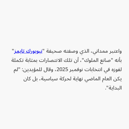
واعتبر ممداني، الذي وصفته صحيفة "
نيويورك تايمز
"
بأنه "صانع الملوك"، أن تلك الانتصارات بمثابة تكملة
لفوزه في انتخابات نوفمبر 2025، وقال للمؤيدين: "لم
يكن العام الماضي نهاية لحركة سياسية، بل كان
البداية".