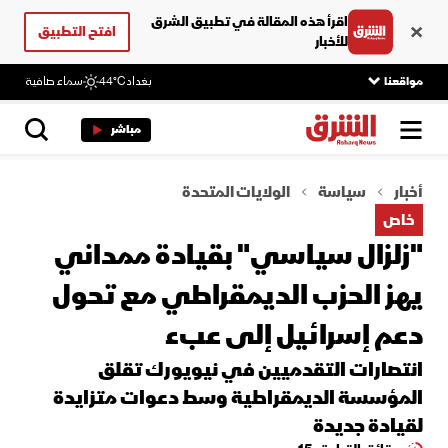
اقرأ هذه المقالة في تطبيق الشرق
افتح التطبيق
للأخبار
مواقعنا
بغداد
44°C
سماء صافية
مباشر
أخبار
سياسة
الولايات المتحدة
خاص
"زلزال سياسي" بقيادة ممداني
يهز الحزب الديمقراطي مع تحول
دعم إسرائيل إلى عبء
انتصارات التقدميين في نيويورك تقلق
المؤسسة الديمقراطية وسط دعوات متزايدة
لقيادة جديدة