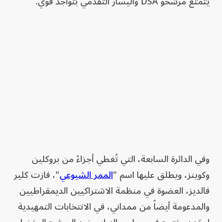
يتمتع مرشحو DSA واليسار التقدمي بتواجد قوي.
وفي الدائرة السابعة، التي تُغطي أجزاءً من بروكلين
وكوينز، ويطلق عليها اسم "
الممر الشيوعي
"، فازت كلير
فالديز، العضوة في منظمة الاشتراكيين الديمقراطيين
والمدعومة أيضاً من ممداني، في الانتخابات التمهيدية