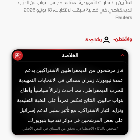
الفائزين بالانتخابات التمهيدية لمقاعد مجلس النواب عن الحزب
الديمقراطي في فعالية سبقت الانتخابات، 18 يونيو 2026 -
Reuters
واشنطن-
رشا جدة
الخلاصة
فاز مرشحون من الديمقراطيين الاشتراكيين بدعم
عمدة نيويورك زهران ممداني في الانتخابات التمهيدية
للحزب الديمقراطي، مما أحدث زلزالاً سياسياً وأطاح
بنواب حاليين. النتائج تعكس تمرداً على النخبة التقليدية
وتزايد التيار الاشتراكي، مع تأثير سلبي لدعم إسرائيل
على بعض المرشحين في دوائر تقدمية بنيويورك.
*ملخص بالذكاء الاصطناعي. تحقق من السياق في النص الأصلي.