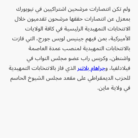
ولم تكن انتصارات مرشحين اشتراكيين في نيويورك
بمعزل عن انتصارات حققها مرشحون تقدميون خلال
الانتخابات التمهيدية الرئيسية في كافة الولايات
الأميركية، بمن فيهم جينيس لويس جورج، التي فازت
بالانتخابات التمهيدية لمنصب عمدة العاصمة
واشنطن، وكريس راب عضو مجلس النواب في
فيلادلفيا، و
جراهام بلاتنر
الذي فاز بالانتخابات التمهيدية
للحزب الديمقراطي على مقعد مجلس الشيوخ الحاسم
في ولاية ماين.