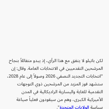
لكن باتيلو لا يتفق مع هذا الرأي، إذ يبدو متفائلاً بنجاح
المرشحين التقدميين في الانتخابات العامة. وقال: إن
"انتخابات التجديد النصفي 2026 وصولاً إلى عام 2028،
ستشهد فوز المزيد من المرشحين ذوي التوجهات
التقدمية للغاية واليسارية الراديكالية في المدن
الأميركية الكبرى، وهم من سيقودون فعلياً صياغة
سياسة
الولايات المتحدة
".