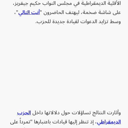
الأقلية الديمقراطية في مجلس النواب حكيم جيفريز،
على شاشة ضخمة، ليهتف الحاضرون "
أنت التالي
"،
وسط تزايد الدعوات لقيادة جديدة للحزب.
وأثارت النتائج تساؤلات حول دلالاتها داخل
الحزب
الديمقراطي
، إذ تنظر إليها قيادات باعتبارها "تمرداً على