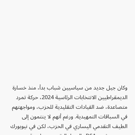
وكان جيل جديد من سياسيين شباب بدأ، منذ خسارة
الديمقراطيين الانتخابات الرئاسية 2024، حركة تمرد
متصاعدة، ضد القيادات التقليدية للحزب، ومواجهتهم
في السباقات التمهيدية. ورغم أنهم لا ينتمون إلى
الطيف التقدمي اليساري في الحزب، لكن في نيويورك