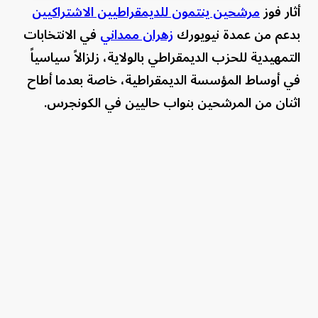
أثار فوز
مرشحين ينتمون للديمقراطيين الاشتراكيين
بدعم من عمدة نيويورك
زهران ممداني
في الانتخابات
التمهيدية للحزب الديمقراطي بالولاية، زلزالاً سياسياً
في أوساط المؤسسة الديمقراطية، خاصة بعدما أطاح
اثنان من المرشحين بنواب حاليين في الكونجرس.