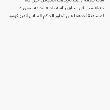
أقاما شراكة وأعلنا تأييدهما المتبادل حين كانا
متنافسين في سباق رئاسة بلدية مدينة نيويورك
لمساعدة أحدهما على تجاوز الحاكم السابق أندرو كومو.