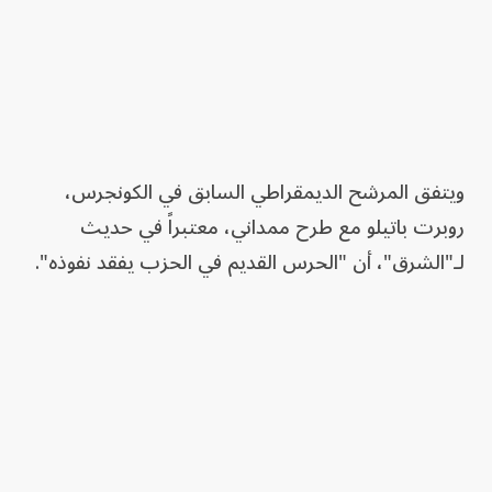
ويتفق المرشح الديمقراطي السابق في الكونجرس،
روبرت باتيلو مع طرح ممداني، معتبراً في حديث
لـ"الشرق"، أن "الحرس القديم في الحزب يفقد نفوذه".