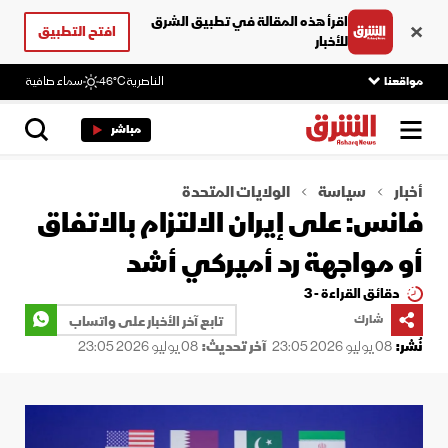
اقرأ هذه المقالة في تطبيق الشرق
افتح التطبيق
للأخبار
مواقعنا
الناصرية
46°C
سماء صافية
مباشر
أخبار
سياسة
الولايات المتحدة
فانس: على إيران الالتزام بالاتفاق
أو مواجهة رد أميركي أشد
دقائق القراءة - 3
شارك
تابع آخر الأخبار على واتساب
نُشر:
08 يوليو 2026 23:05
آخر تحديث:
08 يوليو 2026 23:05