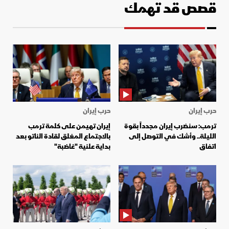
قصص قد تهمك
حرب إيران
حرب إيران
ترمب: سنضرب إيران مجدداً بقوة
إيران تهيمن على كلمة ترمب
الليلة.. وأشك في التوصل إلى
بالاجتماع المغلق لقادة الناتو بعد
اتفاق
بداية علنية "غاضبة"