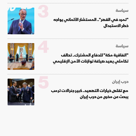
3
سياسة
"تمرد في القصر".. المستشار الألماني يواجه
خطر الاستبدال
4
سياسة
"اتفاقية مكة" للدفاع المشترك.. تحالف
تكاملي يعيد صياغة توازنات الأمن الإقليمي
5
حرب إيران
مع تقلص خيارات التصعيد.. كبير جنرالات ترمب
يبحث عن مخرج من حرب إيران