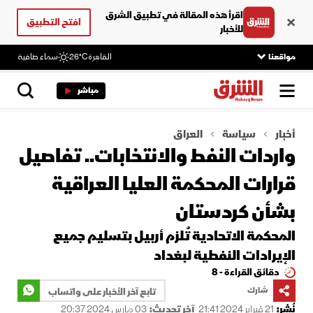
اقرأ هذه المقالة في تطبيق الشرق
افتح التطبيق
للأخبار
مواقعنا
القاهرة
26°C
سماء صافية
مباشر
أخبار
سياسة
العراق
واردات النفط والانتخابات.. تفاصيل
قرارات المحكمة العليا العراقية
بشأن كردستان
المحكمة الاتحادية تُلزم أربيل بتسليم جميع
الإيرادات النفطية لبغداد
دقائق القراءة - 8
شارك
تابع آخر الأخبار على واتساب
نُشر:
21 فبراير 2024 21:41
آخر تحديث:
03 مارس 2024 20:37