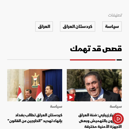
تصنيفات
سياسة
كردستان العراق
العراق
قصص قد تهمك
سياسة
سياسة
هوشيار زيباري: سُنة العراق
كردستان العراق تطالب بغداد
يشعرون بالتهميش وبعض
بإنهاء تهديد "الخارجين عن القانون"
الأجهزة الأمنية مخترقة
الأخبار باختصار