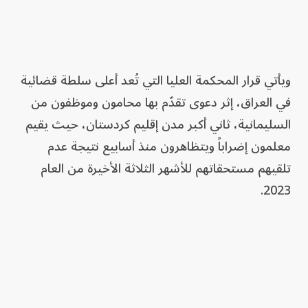
ويأتي قرار المحكمة العليا التي تُعد أعلى سلطة قضائية
في العراق، إثر دعوى تقدّم بها محامون وموظفون من
السليمانية، ثاني أكبر مدن إقليم كردستان، حيث يقيم
معلمون إضراباً ويتظاهرون منذ أسابيع نتيجة عدم
تلقيهم مستحقاتهم للأشهر الثلاثة الأخيرة من العام
2023.