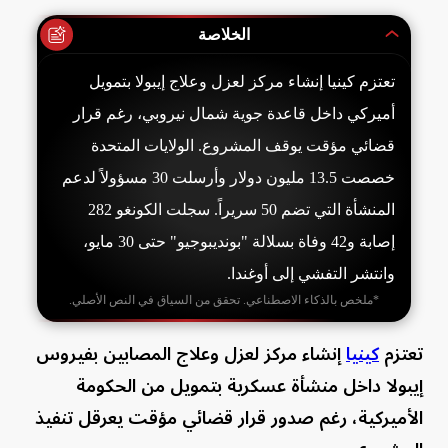
الخلاصة
تعتزم كينيا إنشاء مركز لعزل وعلاج إيبولا بتمويل
أميركي داخل قاعدة جوية شمال نيروبي، رغم قرار
قضائي مؤقت يوقف المشروع. الولايات المتحدة
خصصت 13.5 مليون دولار وأرسلت 30 مسؤولاً لدعم
المنشأة التي تضم 50 سريراً. سجلت الكونغو 282
إصابة و42 وفاة بسلالة "بونديبوجيو" حتى 30 مايو،
وانتشر التفشي إلى أوغندا.
*ملخص بالذكاء الاصطناعي. تحقق من السياق في النص الأصلي.
تعتزم
كينيا
إنشاء مركز لعزل وعلاج المصابين بفيروس
إيبولا داخل منشأة عسكرية بتمويل من الحكومة
الأميركية، رغم صدور قرار قضائي مؤقت يعرقل تنفيذ