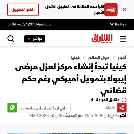
اقرأ هذه المقالة في تطبيق الشرق
افتح التطبيق
للأخبار
مواقعنا
سنغافورة
28°C
غيوم قاتمة
مباشر
أخبار
حول العالم
كينيا
كينيا تبدأ إنشاء مركز لعزل مرضى
إيبولا بتمويل أميركي رغم حكم
قضائي
دقائق القراءة - 4
شارك
تابع آخر الأخبار على واتساب
نُشر:
01 يونيو 2026 12:15
آخر تحديث:
16 يونيو 2026 14:01