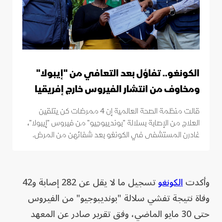
الكونغو.. تفاؤل بعد التعافي من "إيبولا"
ومخاوف من انتشار الفيروس خارج إفريقيا
قالت منظمة الصحة العالمية إن 4 ممرضات كن يتلقين
العلاج من الإصابة بسلالة "بونديبوجيو" من فيروس "إيبولا"،
غادرن المستشفى في الكونغو بعد شفائهن من المرض.
وأكدت
الكونغو
تسجيل ما لا يقل عن 282 إصابة و42
وفاة نتيجة تفشي سلالة "بونديبوجيو" من الفيروس
حتى 30 مايو الماضي، وفق تقرير صادر عن المعهد