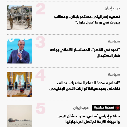
2
حرب إيران
تصعيد إسرائيلي مستمر بلبنان.. ومطالب
بيروت في روما "دون حلول"
3
سياسة
"تمرد في القصر".. المستشار الألماني يواجه
خطر الاستبدال
4
سياسة
"اتفاقية مكة" للدفاع المشترك.. تحالف
تكاملي يعيد صياغة توازنات الأمن الإقليمي
5
حرب إيران
تغطية مباشرة
تفاهم إيراني عُماني يقترب بشأن هرمز..
وأميركا: الأزمة لم تصل إلى نهايتها