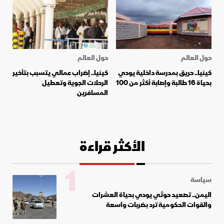
حول العالم
حول العالم
كينيا.. حريق بمدرسة داخلية يودي
كينيا.. إضراب عمالي يتسبب بتأخير
بحياة 16 طالبة وإصابة أكثر من 100
الرحلات الجوية وتعطيل
المسافرين
الأكثر قراءة
1
سياسة
اليمن.. تصعيد حوثي يودي بحياة العشرات
والقوات الحكومية ترد بضربات واسعة