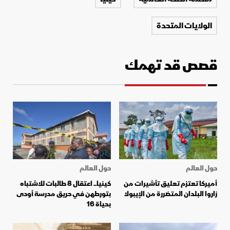
الولايات المتحدة
قصص قد تهمك
حول العالم
حول العالم
أميركا تعتزم تعليق تأشيرات من
كينيا.. اعتقال 8 طالبات للاشتباه
زاروا البلدان المتضررة من الإيبولا
بتورطهن في حريق مدرسة أودى
بحياة 16