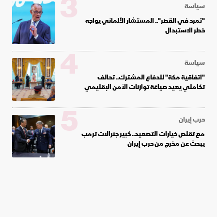
3
سياسة
"تمرد في القصر".. المستشار الألماني يواجه
خطر الاستبدال
4
سياسة
"اتفاقية مكة" للدفاع المشترك.. تحالف
تكاملي يعيد صياغة توازنات الأمن الإقليمي
5
حرب إيران
مع تقلص خيارات التصعيد.. كبير جنرالات ترمب
يبحث عن مخرج من حرب إيران