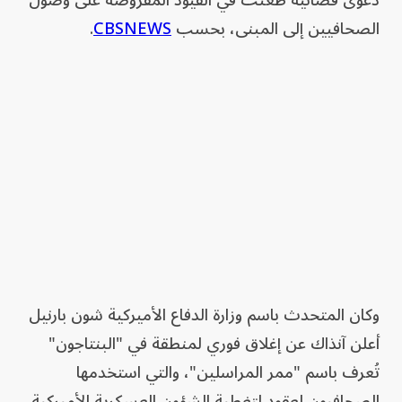
دعوى قضائية طعنت في القيود المفروضة على وصول
الصحافيين إلى المبنى، بحسب
CBSNEWS
.
وكان المتحدث باسم وزارة الدفاع الأميركية شون بارنيل
أعلن آنذاك عن إغلاق فوري لمنطقة في "البنتاجون"
تُعرف باسم "ممر المراسلين"، والتي استخدمها
الصحافيون لعقود لتغطية الشؤون العسكرية الأميركية.