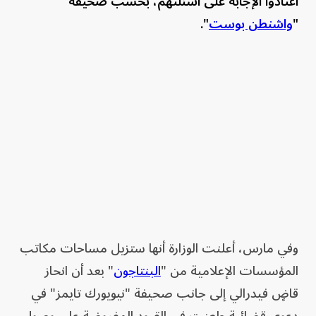
اعتادوا الإجابة على أسئلتهم، بحسب صحيفة
"
واشنطن بوست
".
وفي مارس، أعلنت الوزارة أنها ستزيل مساحات مكاتب
المؤسسات الإعلامية من "
البنتاجون
" بعد أن انحاز
قاضٍ فيدرالي إلى جانب صحيفة "نيويورك تايمز" في