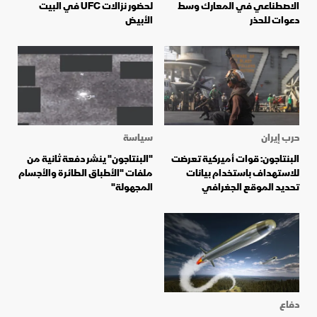
الاصطناعي في المعارك وسط
لحضور نزالات UFC في البيت
دعوات للحذر
الأبيض
حرب إيران
سياسة
البنتاجون: قوات أميركية تعرضت
"البنتاجون" ينشر دفعة ثانية من
للاستهداف باستخدام بيانات
ملفات "الأطباق الطائرة والأجسام
تحديد الموقع الجغرافي
المجهولة"
دفاع