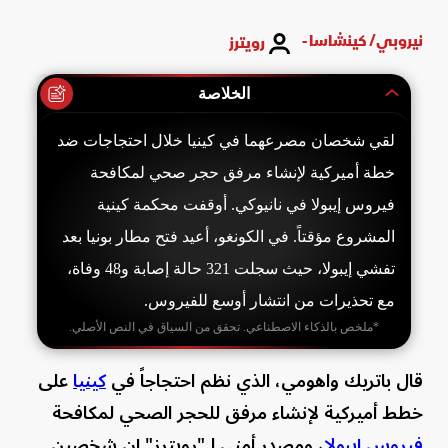
نيروبي/ كينشاسا -
رويترز
الخلاصة
لقي شخصان مصرعهما في كينيا خلال احتجاجات ضد
خطة أميركية لإنشاء مرفق حجر صحي لمكافحة
فيروس إيبولا في نانيوكي. أوقفت محكمة كينية
المشروع مؤقتاً. في الكونغو، أعيد فتح مطار بونيا بعد
تفشي إيبولا، حيث سجلت 321 حالة إصابة و48 وفاة،
مع تحذيرات من انتشار أوسع للفيروس.
*ملخص بالذكاء الاصطناعي. تحقق من السياق في النص الأصلي.
قال باتريك واهومي، الذي نظم احتجاجاً في
كينيا
على
خطط أميركية لإنشاء مرفق للحجر الصحي لمكافحة
فيروس إيبولا
، ومصدر أمني لـ"رويترز" إن شخصين