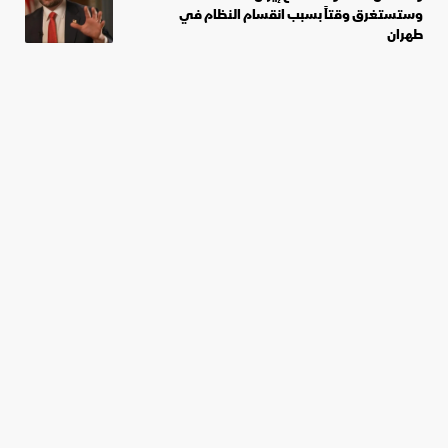
وستستغرق وقتاً بسبب انقسام النظام في
طهران