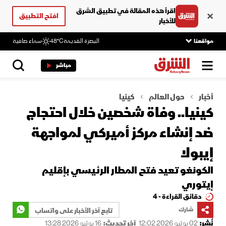
اقرأ هذه المقالة في تطبيق الشرق
افتح التطبيق
للأخبار
مواقعنا
البصرة القديمة
48°C
سماء صافية
مباشر
أخبار
حول العالم
كينيا
كينيا.. وفاة شخصين خلال احتجاج
ضد إنشاء مركز أميركي لمواجهة
إيبولا
الكونغو تعيد فتح المطار الرئيسي بإقليم
إيتوري
دقائق القراءة - 4
شارك
تابع آخر الأخبار على واتساب
نُشر:
02 يونيو 2026 12:02
آخر تحديث:
16 يونيو 2026 13:28