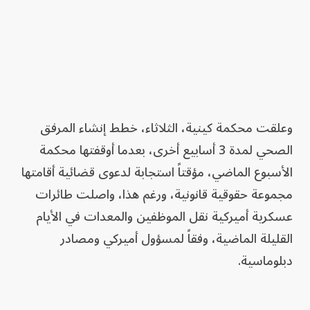
وعلقت محكمة كينية، الثلاثاء، خطط إنشاء المرفق
الصحي لمدة 3 أسابيع أخرى، بعدما أوقفتها محكمة
الأسبوع الماضي، مؤقتاً استجابة لدعوى قضائية أقامتها
مجموعة حقوقية قانونية، ورغم هذا، واصلت طائرات
عسكرية أميركية نقل الموظفين والمعدات في الأيام
القليلة الماضية، وفقاً لمسؤول أميركي ومصادر
دبلوماسية.