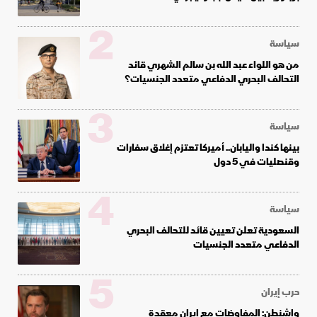
2
سياسة
من هو اللواء عبد الله بن سالم الشهري قائد
التحالف البحري الدفاعي متعدد الجنسيات؟
3
سياسة
بينها كندا واليابان.. أميركا تعتزم إغلاق سفارات
وقنصليات في 5 دول
4
سياسة
السعودية تعلن تعيين قائد للتحالف البحري
الدفاعي متعدد الجنسيات
5
حرب إيران
واشنطن: المفاوضات مع إيران معقدة