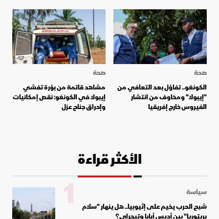
صحة
صحة
الكونغو.. تفاؤل بعد التعافي من
مشاهد قاتمة من بؤرة تفشي
"إيبولا" ومخاوف من انتشار
إيبولا في الكونغو: نقص إمكانيات
الفيروس خارج إفريقيا
وإحراق جناح عزل
الأكثر قراءة
1
سياسة
شبح الحرب يخيم على إثيوبيا.. هل ينهار "سلام
بريتوريا" بين أديس أبابا وتيجراي؟