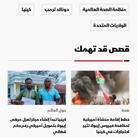
منظمة الصحة العالمية
دونالد ترمب
كينيا
الولايات المتحدة
قصص قد تهمك
صحة
حول العالم
خطط إقامة منشأة أميركية
كينيا تبدأ إنشاء مركز لعزل مرضى
لمكافحة فيروس إيبولا تثير
إيبولا بتمويل أميركي رغم حكم
احتجاجات في كينيا
قضائي