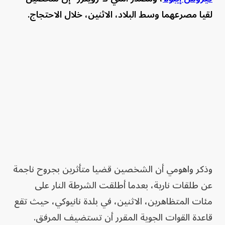
لقيا مصرعهما وسط البلاد، الاثنين، خلال الاحتجاج.
وذكر واهومي أن الشخصين قضيا متأثرين بجروح ناجمة
عن طلقات نارية، بعدما أطلقت الشرطة النار على
مئات المتظاهرين، الاثنين، في بلدة نانيوكي، حيث تقع
قاعدة القوات الجوية المقرر أن تستضيف المرفق.