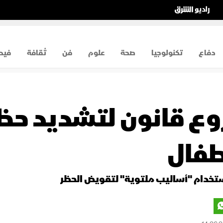
دفاع
تكنولوجيا
صحة
علوم
فن
ثقافة
فيد
روع قانون لتشديد حظ
طفال
ستخدام "أساليب ملتوية" لتقويض الحظر