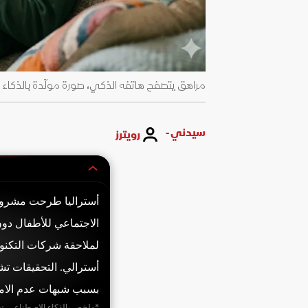
مراهق يتصفح هاتفه الذكي، صورة مولّدة بالذكاء 
سيدني -
رويترز
أستراليا طرحت مشروع 
أسترالي. التحقيقات ت
بسبب شبهات عدم الامت
*ملخص بالذكاء الاصطناعي. ت