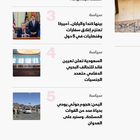
3
سياسة
بينها كندا واليابان.. أميركا
تعتزم إغلاق سفارات
وقنصليات في 5 دول
4
سياسة
السعودية تعلن تعيين
قائد للتحالف البحري
الدفاعي متعدد
الجنسيات
5
سياسة
اليمن: هجوم حوثي يودي
بحياة عدد من القوات
المسلحة.. وسنرد على
العدوان