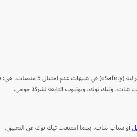
وتحقق هيئة السلامة الإلكترونية الأسترالية (eSafety) في شبهات
ب شات، وتيك توك، ويوتيوب التابعة لشركة جوجل.
ل
أو سناب شات، بينما امتنعت تيك توك عن التعليق.