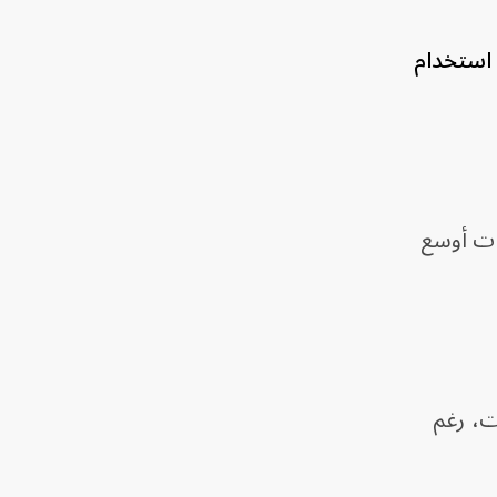
 استخدام
ات أوسع
ت، رغم