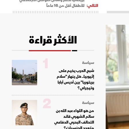
التالي:
للأطفال أقل من 16 عاماً
الأكثر قراءة
1
سياسة
شبح الحرب يخيم على
إثيوبيا.. هل ينهار "سلام
بريتوريا" بين أديس أبابا
وتيجراي؟
2
سياسة
من هو اللواء عبد الله بن
سالم الشهري قائد
التحالف البحري الدفاعي
متعدد الجنسيات؟