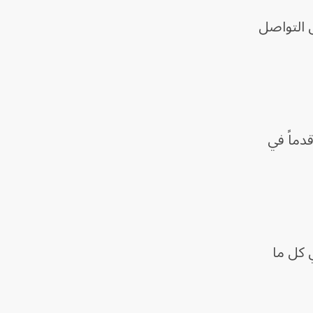
ل التواصل
دماً في
 كل ما