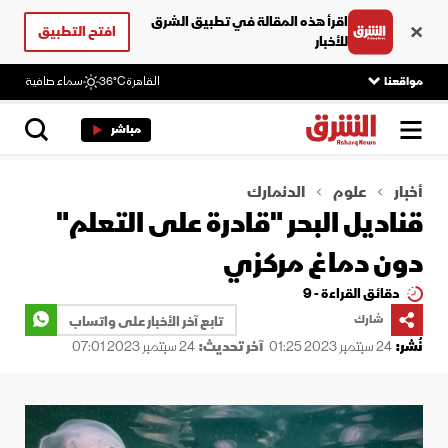
اقرأ هذه المقالة في تطبيق الشرق
افتح التطبيق
للأخبار
مواقعنا
القاهرة
36°C
سماء صافية
مباشر
أخبار
علوم
الدنمارك
قناديل البحر "قادرة على التعلم"
دون دماغ مركزي
دقائق القراءة - 9
شارك
تابع آخر الأخبار على واتساب
نُشر:
24 سبتمبر 2023 01:25
آخر تحديث:
24 سبتمبر 2023 07:01