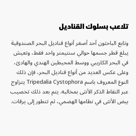
تلاعب بسلوك القناديل
وتابع الباحثون أحد أصغر أنواع قناديل البحر الصندوقية
يبلغ قطر جسمها حوالي سنتيمتر واحد فقط، وتعيش
في البحر الكاريبي ووسط المحيطين الهندي والهادئ،
وعلى عكس العديد من أنواع قناديل البحر، فإن ذلك
النوع المعروف باسم Tripedalia Cystophora يتزاوج
عبر التقاط الذكر الأنثى بمخالبه. يتم بعد ذلك تخصيب
بيض الأنثى في نظامها الهضمي، ثم تتطور إلى يرقات.