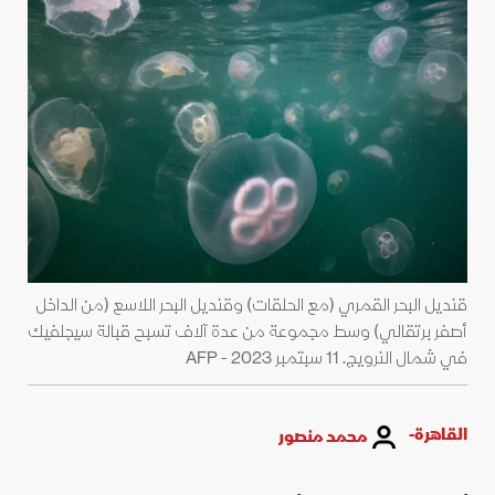
قنديل البحر القمري (مع الحلقات) وقنديل البحر اللاسع (من الداخل
أصفر برتقالي) وسط مجموعة من عدة آلاف تسبح قبالة سيجلفيك
في شمال النرويج. 11 سبتمبر 2023 - AFP
القاهرة-
محمد منصور