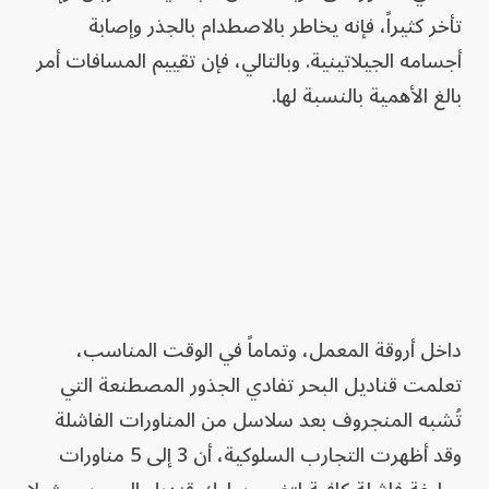
تأخر كثيراً، فإنه يخاطر بالاصطدام بالجذر وإصابة
أجسامه الجيلاتينية. وبالتالي، فإن تقييم المسافات أمر
بالغ الأهمية بالنسبة لها.
داخل أروقة المعمل، وتماماً في الوقت المناسب،
تعلمت قناديل البحر تفادي الجذور المصطنعة التي
تُشبه المنجروف بعد سلاسل من المناورات الفاشلة
وقد أظهرت التجارب السلوكية، أن 3 إلى 5 مناورات