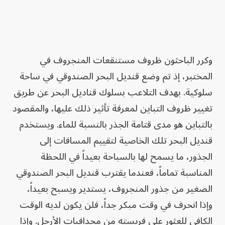
وكرر الباحثون ظروف مستنقعات المنجروف في
المختبر، إذ تم وضع قنديل البحر الصندوقي في ساحة
سلوكية. بهدف التلاعب بسلوك قناديل البحر عن طريق
تغيير ظروف التباين لمعرفة تأثير ذلك عليها، والمقصود
بالتباين هو مدى قتامة الجذر بالنسبة للماء. ويستخدم
قنديل البحر تلك الخاصية لتقييم المسافات إلى
الجذور، ما يسمح لها بالسباحة بعيداً في اللحظة
المناسبة تماماً، فعندما يقترب قنديل البحر الصندوقي
الصغير من جذور المنجروف، يستدير ويسبح بعيداً،
وإذا انحرف في وقت مبكر جداً، فلن يكون لديه الوقت
الكافي للعثور على فريسته من مجدافيات الأرجل. وإذا