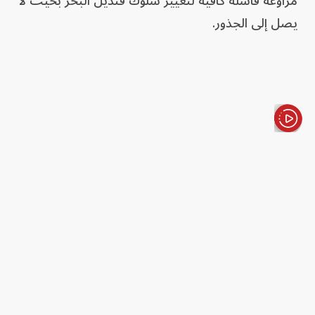
مراوغة فاشلة كافية لتغيير سلوك قنديل البحر بحيث لا
يصل إلى الجذور.
الأخبار باختصار
وذكر عالم الأحياء العصبية في الجامعة أندرس جارم، أن
ذلك المعدل هو تقريباً نفس معدل التكرار الذي تحتاجه
ذبابة الفاكهة أو الفئران لتغيير السلوك. وتم التحقق من
التعلم بشكل أكبر من خلال الفيزيولوجيا الكهربية، والتي
أظهرت أيضاً مكان حدوث التعلم في الجهاز العصبي
لقنديل البحر.