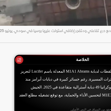
الخلاصة
نشر الجيش الأوكراني لقطات لدبابة M1A1 Abrams المعدلة باسم Lucifer لتعزيز
رات المسيرة. رغم خسائر كبيرة في دبابات أبرامز منذ
فبراير 2024، استلمت أوكرانيا 49 دبابة أسترالية متقاعدة في 2025. الجيش
الأميركي يطور نموذج M1E3 لتحسين الأداء والحماية، مع توقع تشغيله مطلع العقد
حقق من السياق في النص الأصلي.