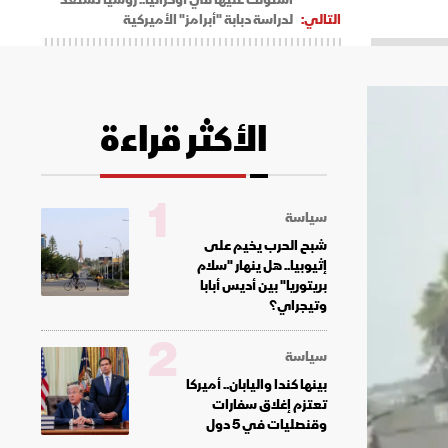
التالي:
لدراسة دبابة "أبرامز" الأميركية
الأكثر قراءة
1
سياسة
شبح الحرب يخيم على
إثيوبيا.. هل ينهار "سلام
بريتوريا" بين أديس أبابا
وتيجراي؟
2
سياسة
بينها كندا واليابان.. أميركا
تعتزم إغلاق سفارات
وقنصليات في 5 دول