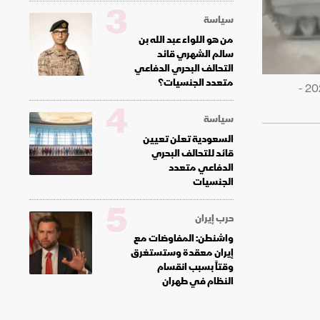
3
سياسة
من هو اللواء عبد الله بن
سالم الشهري قائد
التحالف البحري الدفاعي
متعدد الجنسيات؟
دبابة أبرامز M1A1 الأميركية تابعة للجيش الأوكراني مع درع تفاعلي ومتفجر إضافي استولت عليها روسيا في سومي. يونيو 2025 -
4
سياسة
السعودية تعلن تعيين
قائد للتحالف البحري
الدفاعي متعدد
الجنسيات
5
حرب إيران
واشنطن: المفاوضات مع
إيران معقدة وستستغرق
وقتاً بسبب انقسام
النظام في طهران