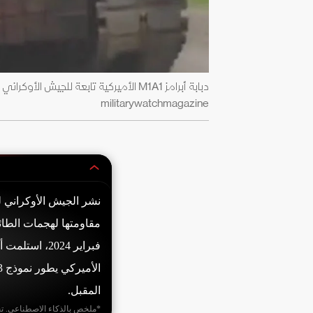
militarywatchmagazine
مقاومتها لهجمات الطائ
المقبل.
*ملخص بالذكاء الاصطناعي. ت