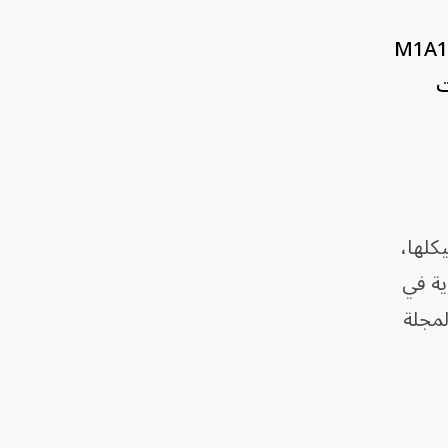
أظهرت لقطات مصورة نشرها الجيش الأوكراني تصميماً جديداً لدبابة القتال الرئيسية الأميركية M1A1
ات
كلها،
ية في
لمجلة