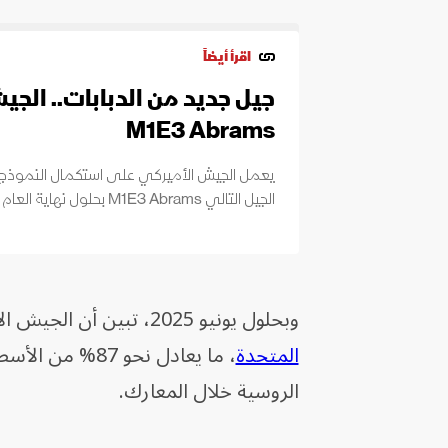
اقرأ أيضاً
جيل جديد من الدبابات.. الج
M1E3 Abrams
يعمل الجيش الأميركي على استكمال النموذج ال
الجيل التالي M1E3 Abrams بحلول نهاية العام الجاري.
وبحلول يونيو 2025، تبين أن الجيش الأوكراني يمتلك 27 دبابة فقط من أصل 31 دبابة زودته بها
المتحدة
، ما يعادل نحو
الروسية خلال المعارك.