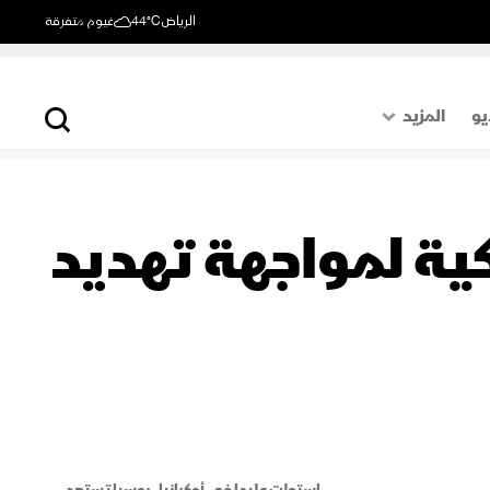
الرياض
44°C
غيوم متفرقة
يو
المزيد
حول العالم
الصفحة الأخيرة
ركية لمواجهة تهديد
اقتصاد
رياضة
استولت عليها في أوكرانيا.. روسيا تستعد