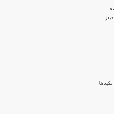
ة
عزيز
 تكبدها