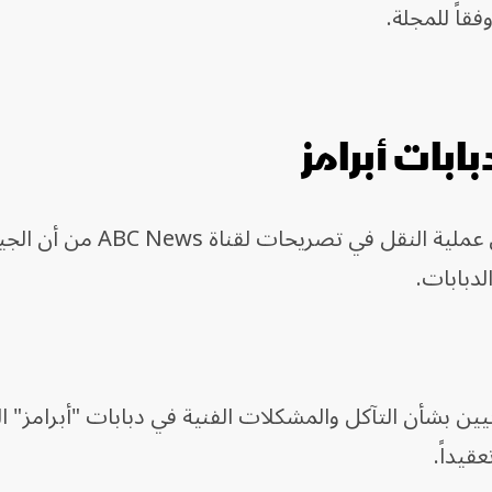
قاً للمجلة.
بات أبرامز
حذّر مصدر أميركي مطلع على تفاصيل عملية النقل في تصريحات لقناة s
دبابات.
ن بشأن التآكل والمشكلات الفنية في دبابات "أبرامز" ال
قيداً.