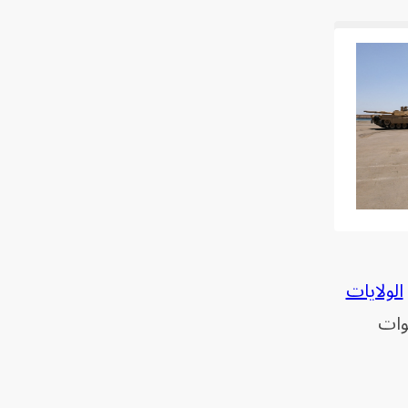
الولايات
قوات