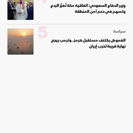
وزير الدفاع السعودي: اتفاقية مكة تُعزّز الردع
وتسهم في دعم أمن المنطقة
5
سياسة
الغموض يكتنف مستقبل هرمز.. وترمب يرجح
نهاية قريبة لحرب إيران