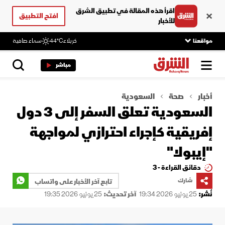
اقرأ هذه المقالة في تطبيق الشرق
افتح التطبيق
للأخبار
مواقعنا
كربلاء
44°C
سماء صافية
مباشر
أخبار
صحة
السعودية
السعودية تعلق السفر إلى 3 دول
إفريقية كإجراء احترازي لمواجهة
"إيبولا"
دقائق القراءة - 3
شارك
تابع آخر الأخبار على واتساب
نُشر:
25 يونيو 2026 19:34
آخر تحديث:
25 يونيو 2026 19:35