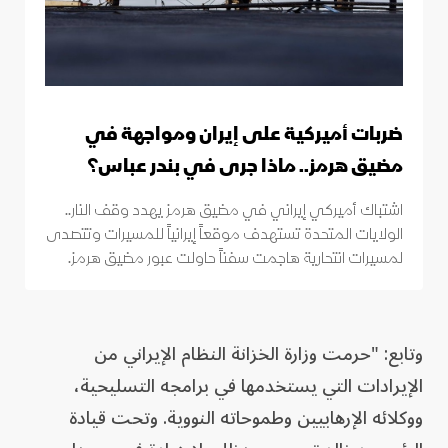
ضربات أميركية على إيران ومواجهة في
مضيق هرمز.. ماذا جرى في بندر عباس؟
اشتباك أميركي إيراني في مضيق هرمز يهدد وقف النار..
الولايات المتحدة تستهدف موقعاً إيرانياً للمسيرات وتتصدى
لمسيرات انتحارية هاجمت سفناً حاولت عبور مضيق هرمز.
وتابع: "حرمت وزارة الخزانة النظام الإيراني من
الإيرادات التي يستخدمها في برامجه التسليحية،
ووكلائه الإرهابيين وطموحاته النووية. وتحت قيادة