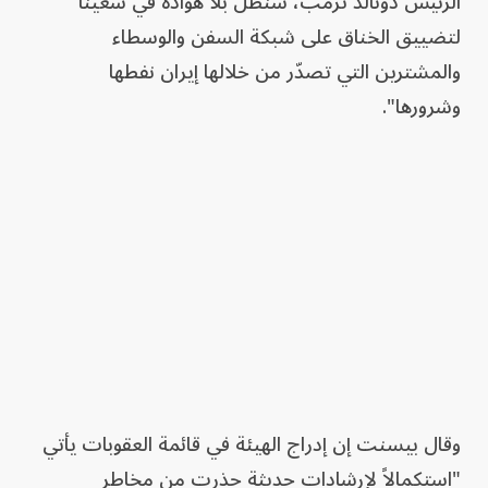
الرئيس دونالد ترمب، سنظل بلا هوادة في سعينا
لتضييق الخناق على شبكة السفن والوسطاء
والمشترين التي تصدّر من خلالها إيران نفطها
وشرورها".
وقال بيسنت إن إدراج الهيئة في قائمة العقوبات يأتي
"استكمالاً لإرشادات حديثة حذرت من مخاطر