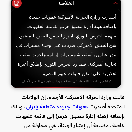
الخلاصة
أصدرت وزارة الخزانة الأميركية عقوبات جديدة
بإضافة هيئة إدارة مضيق هرمز لقائمة العقوبات،
متهمة الحرس الثوري بابتزاز السفن العابرة للمضيق.
شن الجيش الأميركي ضربات على وحدة مسيرات في
بندر عباس وأسقط 4 مسيرات إيرانية هاجمت سفينة
تجارية أميركية، فيما رد الحرس الثوري بإطلاق أعيرة
تحذيرية على سفن حاولت عبور المضيق.
*ملخص بالذكاء الاصطناعي. تحقق من السياق في النص الأصلي.
قالت ‌​وزارة الخزانة الأميركية الأربعاء، ⁠إن الولايات
⁠المتحدة أصدرت ​
عقوبات جديدة متعلقة بإيران
، وذلك
⁠بإضافة (هيئة إدارة ​مضيق هرمز) إلى ​قائمة ⁠عقوبات ​
خاصة، مضيفة أن إنشاء الهيئة، هي محاولة من