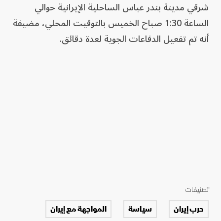
شرقي ⁠مدينة بندر عباس ​الساحلية الإيرانية حوالي
الساعة 1:30 ⁠صباح ​الخميس بالتوقيت المحلي، ‌مضيفة
أنه تم ​تفعيل الدفاعات ⁠الجوية ​لعدة ⁠دقائق.
تصنيفات
حرب إيران
سياسة
المواجهة مع إيران