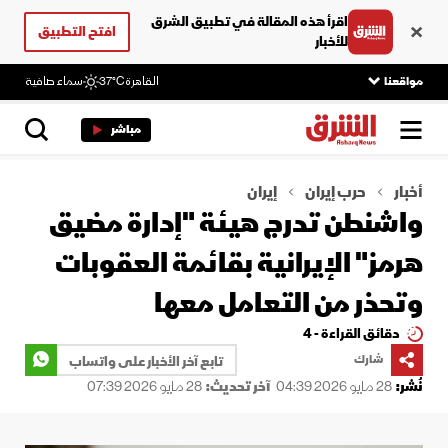
اقرأ هذه المقالة في تطبيق الشرق
افتح التطبيق
للأخبار
مواقعنا
القاهرة
37°C
سماء صافية
مباشر
أخبار
حرب إيران
إيران
واشنطن تدرج هيئة "إدارة مضيق
هرمز" الإيرانية بقائمة العقوبات
وتحذر من التعامل معها
دقائق القراءة - 4
شارك
تابع آخر الأخبار على واتساب
نُشر:
28 مايو 2026 04:39
آخر تحديث:
28 مايو 2026 07:39