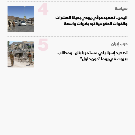
4
سياسة
اليمن.. تصعيد حوثي يودي بحياة العشرات
والقوات الحكومية ترد بضربات واسعة
5
حرب إيران
تصعيد إسرائيلي مستمر بلبنان.. ومطالب
بيروت في روما "دون حلول"