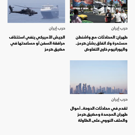
حرب إيران
حرب إيران
طهران: المحادثات مع واشنطن
الجيش الأميركي ينفي استئناف
مستمرة ولا اتفاق بشأن هرمز..
مرافقة السفن أو مساعدتها في
واليورانيوم خارج التفاوض
مضيق هرمز
حرب إيران
تقدم في محادثات الدوحة.. أموال
طهران المجمدة ومضيق هرمز
والملف النووي على الطاولة