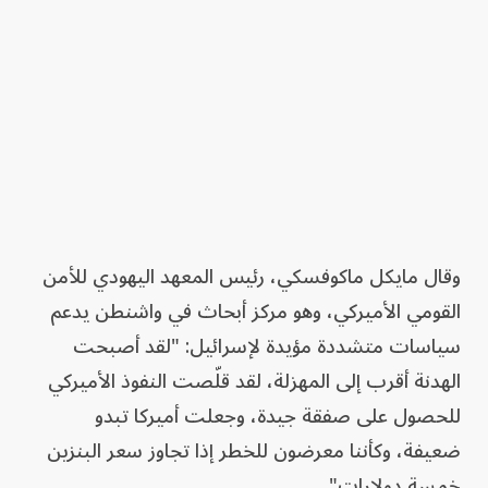
وقال مايكل ماكوفسكي، رئيس المعهد اليهودي للأمن
القومي الأميركي، وهو مركز أبحاث في واشنطن يدعم
سياسات متشددة مؤيدة لإسرائيل: "لقد أصبحت
الهدنة أقرب إلى المهزلة، لقد قلّصت النفوذ الأميركي
للحصول على صفقة جيدة، وجعلت أميركا تبدو
ضعيفة، وكأننا معرضون للخطر إذا تجاوز سعر البنزين
خمسة دولارات".