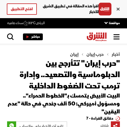
اقرأ هذه المقالة في تطبيق الشرق
افتح التطبيق
للأخبار
مواقعنا
الرياض
33°C
سماء صافية
مباشر
أخبار
حرب إيران
إيران
"حرب إيران" تتأرجح بين
الدبلوماسية والتصعيد.. وإدارة
ترمب تحت الضغوط الداخلية
البيت الأبيض يتمسك بـ"الخطوط الحمراء"..
ومسؤول أميركي: 50 ألف جندي في حالة "عدم
اليقين"
دقائق القراءة - 7
شارك
تابع آخر الأخبار على واتساب