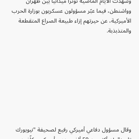
وشهدت الأيام الماضية توتراً ميدانياً بين طهران
وواشنطن، فيما عبّر مسؤولون عسكريون بوزارة الحرب
الأميركية، عن حيرتهم إزاء طبيعة الصراع المتقطعة
والمتذبذبة.
وقال مسؤول دفاعي أميركي رفيع لصحيفة "نيويورك