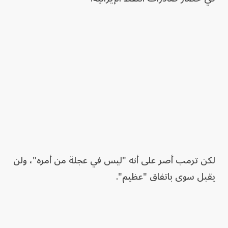
لكن ترمب أصر على أنه "ليس في عجلة من أمره"، ولن
يقبل سوى باتفاق "عظيم".