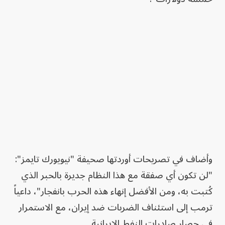
وأضاف في تصريحات أوردتها صحيفة "نيويورك تايمز":
"لن تكون أي صفقة مع هذا النظام جديرة بالحبر الذي
كُتبت به، ومن الأفضل إنهاء هذه الحرب بانفجار"، داعياً
ترمب إلى استئناف الضربات ضد إيران، مع الاستمرار
في حصار صادرات النفط الإيرانية.