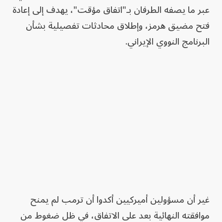
عبر ما يصفه الطرفان بـ"اتفاق مؤقت"، يهدف إلى إعادة
فتح مضيق هرمز، وإطلاق محادثات تفصيلية بشأن
البرنامج النووي الإيراني.
غير أن مسؤولين أميركيين أكدوا أن ترمب لم يمنح
موافقته النهائية بعد على الاتفاق، في ظل ضغوط من