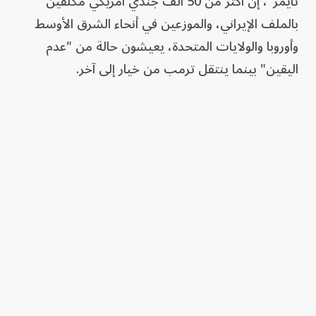
تايمز"، إن أكثر من 50 ألف جندي أمريكي مكلّفين
بالملف الإيراني، والموزعين في أنحاء الشرق الأوسط
وأوروبا والولايات المتحدة، يعيشون حالة من "عدم
اليقين" بينما ينتقل ترمب من خيار إلى آخر.