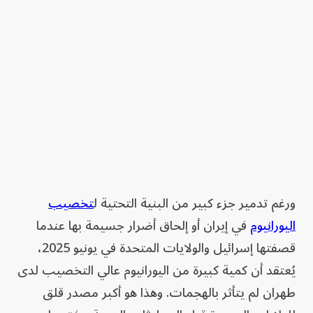
ورغم تدمير جزء كبير من البنية التحتية ل
تخصيب
اليورانيوم
في إيران أو إلحاق أضرار جسيمة بها عندما
قصفتها إسرائيل والولايات المتحدة في يونيو 2025،
يُعتقد أن كمية كبيرة من اليورانيوم عالي التخصيب لدى
طهران لم يتأثر بالهجمات. وهذا هو أكبر مصدر قلق