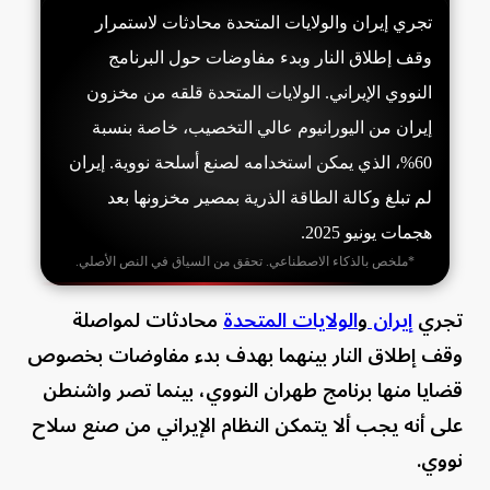
تجري إيران والولايات المتحدة محادثات لاستمرار
وقف إطلاق النار وبدء مفاوضات حول البرنامج
النووي الإيراني. الولايات المتحدة قلقه من مخزون
إيران من اليورانيوم عالي التخصيب، خاصة بنسبة
60%، الذي يمكن استخدامه لصنع أسلحة نووية. إيران
لم تبلغ وكالة الطاقة الذرية بمصير مخزونها بعد
هجمات يونيو 2025.
*ملخص بالذكاء الاصطناعي. تحقق من السياق في النص الأصلي.
تجري
إيران
و
الولايات المتحدة
محادثات لمواصلة
وقف إطلاق النار بينهما بهدف بدء مفاوضات بخصوص
قضايا منها برنامج طهران النووي، بينما تصر واشنطن
على أنه يجب ألا يتمكن النظام الإيراني من صنع سلاح
نووي.