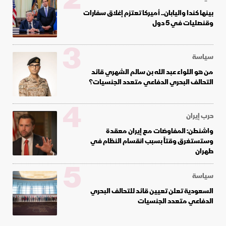
2
بينها كندا واليابان.. أميركا تعتزم إغلاق سفارات
وقنصليات في 5 دول
3
سياسة
من هو اللواء عبد الله بن سالم الشهري قائد
التحالف البحري الدفاعي متعدد الجنسيات؟
4
حرب إيران
واشنطن: المفاوضات مع إيران معقدة
وستستغرق وقتاً بسبب انقسام النظام في
طهران
5
سياسة
السعودية تعلن تعيين قائد للتحالف البحري
الدفاعي متعدد الجنسيات