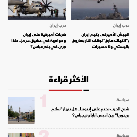
حرب إيران
حرب إيران
الجيش الأميركي يتهم إيران
ضربات أميركية على إيران
بـ"انتهاك صارخ" لوقف النار بصاروخ
ومواجهة في مضيق هرمز.. ماذا
باليستي و5 مسيرات
جرى في بندر عباس؟
الأكثر قراءة
1
سياسة
شبح الحرب يخيم على إثيوبيا.. هل ينهار "سلام
بريتوريا" بين أديس أبابا وتيجراي؟
سياسة