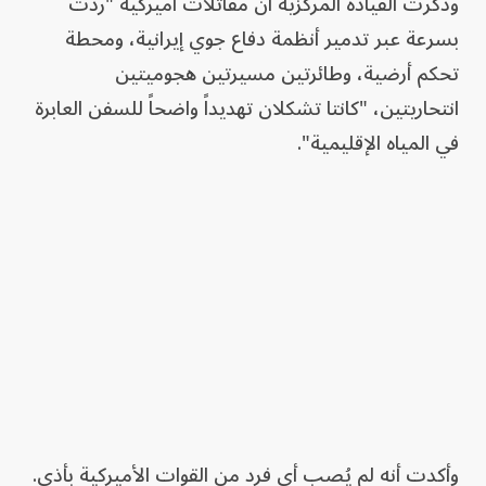
وذكرت القيادة المركزية أن مقاتلات أميركية "ردت
بسرعة عبر تدمير أنظمة دفاع جوي إيرانية، ومحطة
تحكم أرضية، وطائرتين مسيرتين هجوميتين
انتحاريتين، "كانتا تشكلان تهديداً واضحاً للسفن العابرة
في المياه الإقليمية".
وأكدت أنه لم يُصب أي فرد من القوات الأميركية بأذى.