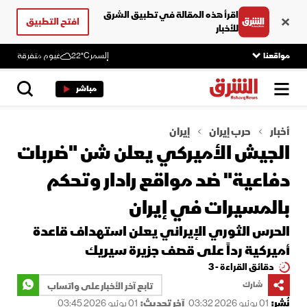
اقرأ هذه المقالة في تطبيق الشرق
افتح التطبيق
للأخبار
مواقعنا
إلسمر
22°C
غيوم متفرقة
مباشر
أخبار
حرب إيران
إيران
الجيش الأميركي يعلن شن "ضربات
دفاعية" ضد مواقع رادار وتحكم
بالمسيرات في إيران
الحرس الثوري الإيراني يعلن استهداف قاعدة
أميركية رداً على قصف جزيرة سيريك
دقائق القراءة - 3
شارك
تابع آخر الأخبار على واتساب
نُشر:
01 يونيو 2026 03:32
آخر تحديث:
01 يونيو 2026 03:45