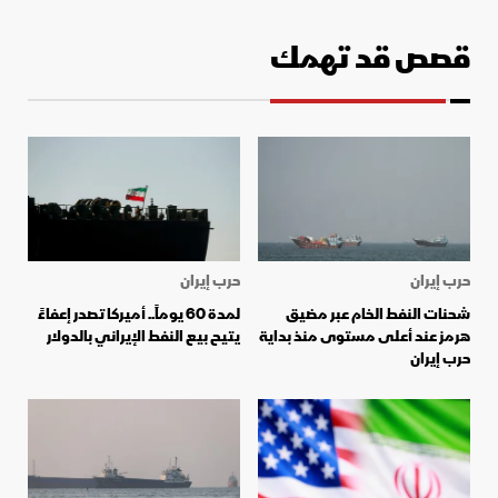
قصص قد تهمك
حرب إيران
حرب إيران
شحنات النفط الخام عبر مضيق
لمدة 60 يوماً.. أميركا تصدر إعفاءً
هرمز عند أعلى مستوى منذ بداية
يتيح بيع النفط الإيراني بالدولار
حرب إيران