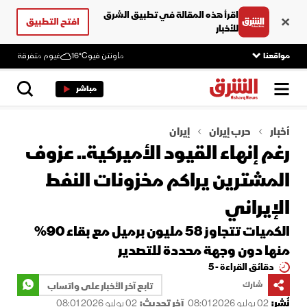
اقرأ هذه المقالة في تطبيق الشرق
افتح التطبيق
للأخبار
مواقعنا
ماونتن فيو
16°C
غيوم متفرقة
مباشر
أخبار
حرب إيران
إيران
رغم إنهاء القيود الأميركية.. عزوف
المشترين يراكم مخزونات النفط
الإيراني
الكميات تتجاوز 58 مليون برميل مع بقاء 90%
منها دون وجهة محددة للتصدير
دقائق القراءة - 5
شارك
تابع آخر الأخبار على واتساب
نُشر:
02 يوليو 2026 08:01
آخر تحديث:
02 يوليو 2026 08:01