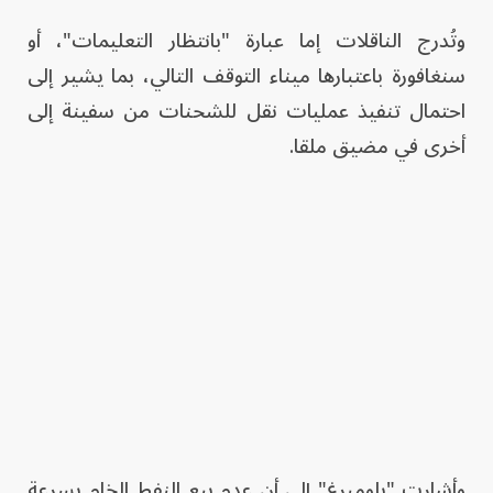
وتُدرج الناقلات إما عبارة "بانتظار التعليمات"، أو
سنغافورة باعتبارها ميناء التوقف التالي، بما يشير إلى
احتمال تنفيذ عمليات نقل للشحنات من سفينة إلى
أخرى في مضيق ملقا.
وأشارت "بلومبرغ" إلى أن عدم بيع النفط الخام بسرعة