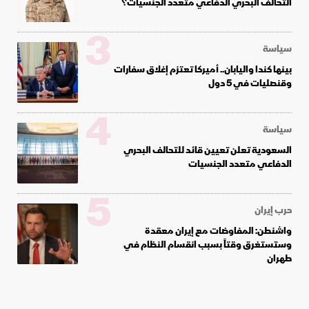
التحالف البحري الدفاعي متعدد الجنسيات؟
3
سياسة
بينها كندا واليابان.. أميركا تعتزم إغلاق سفارات
وقنصليات في 5 دول
4
سياسة
السعودية تعلن تعيين قائد للتحالف البحري
الدفاعي متعدد الجنسيات
5
حرب إيران
واشنطن: المفاوضات مع إيران معقدة
وستستغرق وقتاً بسبب انقسام النظام في
طهران