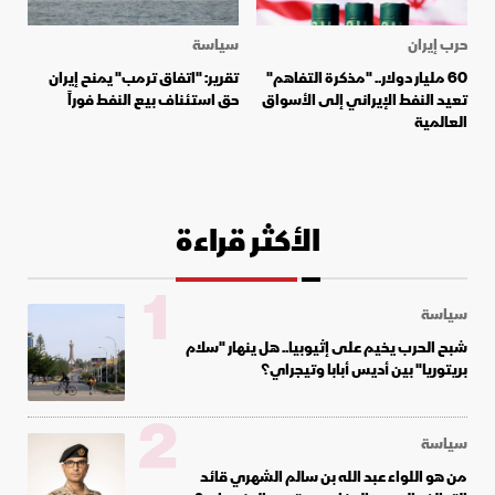
حرب إيران
سياسة
60 مليار دولار.. "مذكرة التفاهم"
تقرير: "اتفاق ترمب" يمنح إيران
تعيد النفط الإيراني إلى الأسواق
حق استئناف بيع النفط فوراً
العالمية
الأكثر قراءة
1
سياسة
شبح الحرب يخيم على إثيوبيا.. هل ينهار "سلام
بريتوريا" بين أديس أبابا وتيجراي؟
2
سياسة
من هو اللواء عبد الله بن سالم الشهري قائد