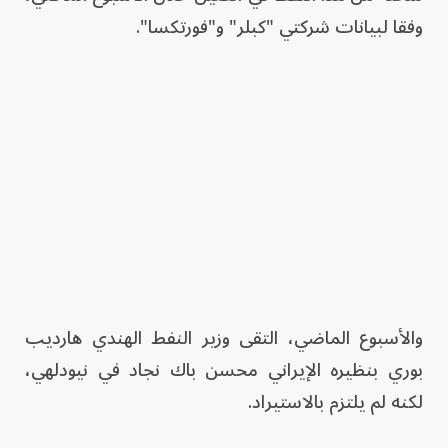
وفقا لبيانات شركتي "كبلر" و"فورتكسا".
والأسبوع الماضي، التقى وزير النفط الهندي هارديب
بوري بنظيره الإيراني ⁠محسن باك نجاد في نيودلهي،
لكنه لم يلتزم بالاستيراد.