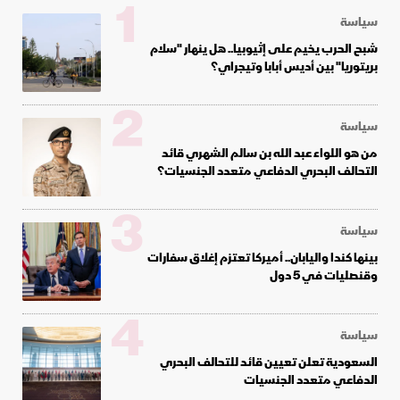
1
سياسة
شبح الحرب يخيم على إثيوبيا.. هل ينهار "سلام
بريتوريا" بين أديس أبابا وتيجراي؟
2
سياسة
من هو اللواء عبد الله بن سالم الشهري قائد
التحالف البحري الدفاعي متعدد الجنسيات؟
3
سياسة
بينها كندا واليابان.. أميركا تعتزم إغلاق سفارات
وقنصليات في 5 دول
4
سياسة
السعودية تعلن تعيين قائد للتحالف البحري
الدفاعي متعدد الجنسيات