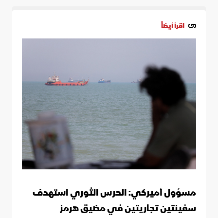
اقرأ أيضاً
مسؤول أميركي: الحرس الثوري استهدف
سفينتين تجاريتين في مضيق هرمز