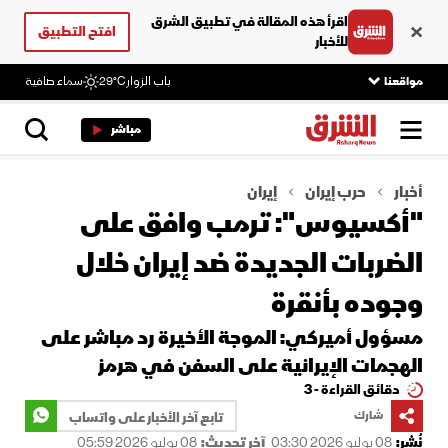
اقرأ هذه المقالة في تطبيق الشرق
افتح التطبيق
للأخبار
مواقعنا
باب الزوار
29°C
سماء صافية
مباشر
أخبار
حرب إيران
إيران
"أكسيوس": ترمب وافق على
الضربات الجديدة ضد إيران خلال
وجوده بأنقرة
مسؤول أميركي: الموجة الأخيرة رد مباشر على
الهجمات الإيرانية على السفن في هرمز
دقائق القراءة - 3
شارك
تابع آخر الأخبار على واتساب
نُشر:
08 يوليو 2026 03:30
آخر تحديث:
08 يوليو 2026 05:59