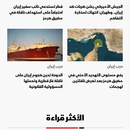
الجيش الأميركي يشن ضربات ضد
قطر تستدعي نائب سفير إيران
إيران.. وطهران: انتهاك لمذكرة
احتجاجاً على استهداف ناقلة في
التفاهم
مضيق هرمز
حرب إيران
حرب إيران
رفع مستوى التهديد الأمني ​​في
الدوحة تدين هجوم إيران على
مضيق هرمز بعد تعرض ناقلتين
ناقلة غاز قطرية وتحملها
لهجمات
المسؤولية القانونية
الأكثر قراءة