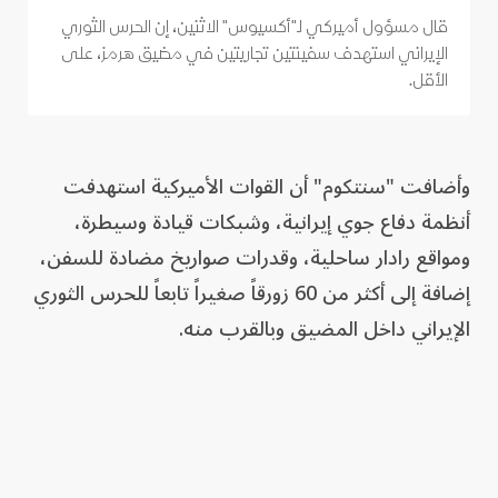
قال مسؤول أميركي لـ"أكسيوس" الاثنين، إن الحرس الثوري
الإيراني استهدف سفينتين تجاريتين في مضيق هرمز، على
الأقل.
وأضافت "سنتكوم" أن القوات الأميركية استهدفت
أنظمة دفاع جوي إيرانية، وشبكات قيادة وسيطرة،
ومواقع رادار ساحلية، وقدرات صواريخ مضادة للسفن،
إضافة إلى أكثر من 60 زورقاً صغيراً تابعاً للحرس الثوري
الإيراني داخل المضيق وبالقرب منه.