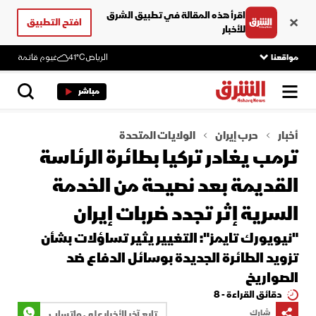
اقرأ هذه المقالة في تطبيق الشرق
افتح التطبيق
للأخبار
مواقعنا
الرياض
41°C
غيوم قاتمة
مباشر
أخبار
حرب إيران
الولايات المتحدة
ترمب يغادر تركيا بطائرة الرئاسة
القديمة بعد نصيحة من الخدمة
السرية إثر تجدد ضربات إيران
"نيويورك تايمز": التغيير يثير تساؤلات بشأن
تزويد الطائرة الجديدة بوسائل الدفاع ضد
الصواريخ
دقائق القراءة - 8
شارك
تابع آخر الأخبار على واتساب