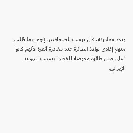
وبعد مغادرته، قال ترمب للصحافيين إنهم ربما طُلب
منهم إغلاق نوافذ الطائرة عند مغادرة أنقرة لأنهم كانوا
"على متن طائرة معرضة للخطر" بسبب التهديد
الإيراني.