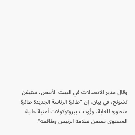
وقال مدير الاتصالات في البيت الأبيض، ستيفن
تشونج، في بيان، إن "طائرة الرئاسة الجديدة طائرة
متطورة للغاية، وزُودت ببروتوكولات أمنية عالية
المستوى تضمن سلامة الرئيس وطاقمه".