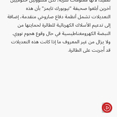
تعقيداً لأنها معلومات سرية، لكن مسؤولين حكوميين
آخرين أبلغوا صحيفة "نيويورك تايمز" بأن هذه
التعديلات تشمل أنظمة دفاع صاروخي متقدمة، إضافة
إلى تدعيم الأسلاك الكهربائية للطائرة لحمايتها من
النبضة الكهرومغناطيسية في حال وقوع هجوم نووي.
ولا يزال من غير المعروف ما إذا كانت هذه التعديلات
قد أُجريت على الطائرة.
الأخبار باختصار