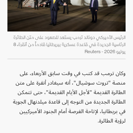
الرئيس الأميركي دونالد ترمب يستعد للصعود على متن الطائرة
الرئاسية الجديدة في قاعدة عسكرية ببريطانيا قادماً من أنقرة، 8
يوليو 2026 - Reuters
وكان ترمب قد كتب في وقت سابق الأربعاء، على
منصة "تروث سوشيال"، أنه سيغادر أنقرة على متن
الطائرة القديمة "لأجل الأيام القديمة"، حتى تتمكن
الطائرة الجديدة من التوجه إلى قاعدة ميلدنهال الجوية
في بريطانيا، لإتاحة الفرصة أمام الجنود الأميركيين
لرؤية الطائرة.