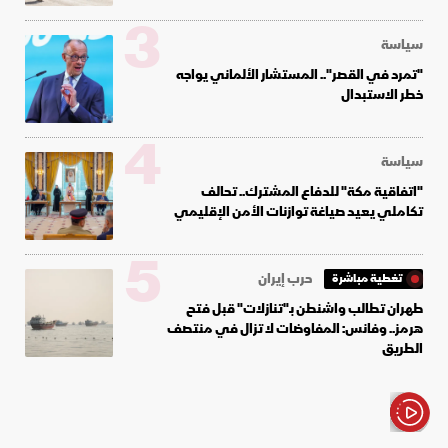
3
سياسة
"تمرد في القصر".. المستشار الألماني يواجه
خطر الاستبدال
4
سياسة
"اتفاقية مكة" للدفاع المشترك.. تحالف
تكاملي يعيد صياغة توازنات الأمن الإقليمي
5
حرب إيران
تغطية مباشرة
طهران تطالب واشنطن بـ"تنازلات" قبل فتح
هرمز.. وفانس: المفاوضات لا تزال في منتصف
الطريق
الأخبار باختصار