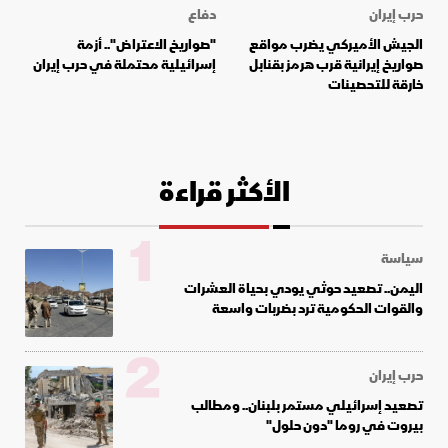
حرب إيران
دفاع
الجيش الأميركي يضرب مواقع
"صواريخ الاعتراض".. أزمة
صواريخ إيرانية قرب هرمز بقنابل
إسرائيلية محتملة في حرب إيران
خارقة للتحصينات
الأكثر قراءة
1
سياسة
اليمن.. تصعيد حوثي يودي بحياة العشرات
والقوات الحكومية ترد بضربات واسعة
2
حرب إيران
تصعيد إسرائيلي مستمر بلبنان.. ومطالب
بيروت في روما "دون حلول"