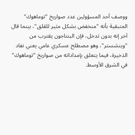
ووصف أحد المسؤولين عدد صواريخ "توماهوك"
المتبقية بأنه "منخفض بشكل مثير للقلق"، بينما قال
آخر إنه بدون تدخل، فإن البنتاجون يقترب من
"وينشستر"، وهو مصطلح عسكري عامي يعني نفاد
الذخيرة، فيما يتعلق بإمداداته من صواريخ "توماهوك"
في الشرق الأوسط.