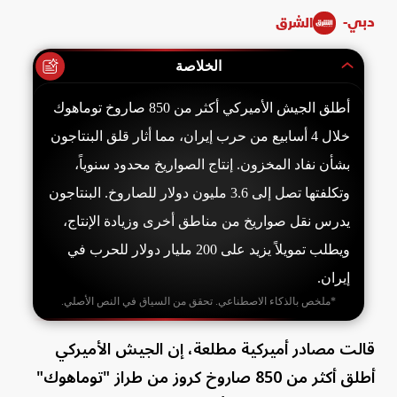
دبي-
الشرق
الخلاصة
أطلق الجيش الأميركي أكثر من 850 صاروخ توماهوك
خلال 4 أسابيع من حرب إيران، مما أثار قلق البنتاجون
بشأن نفاد المخزون. إنتاج الصواريخ محدود سنوياً،
وتكلفتها تصل إلى 3.6 مليون دولار للصاروخ. البنتاجون
يدرس نقل صواريخ من مناطق أخرى وزيادة الإنتاج،
ويطلب تمويلاً يزيد على 200 مليار دولار للحرب في
إيران.
*ملخص بالذكاء الاصطناعي. تحقق من السياق في النص الأصلي.
قالت مصادر أميركية مطلعة، إن الجيش الأميركي
أطلق أكثر من 850 صاروخ كروز من طراز "توماهوك"