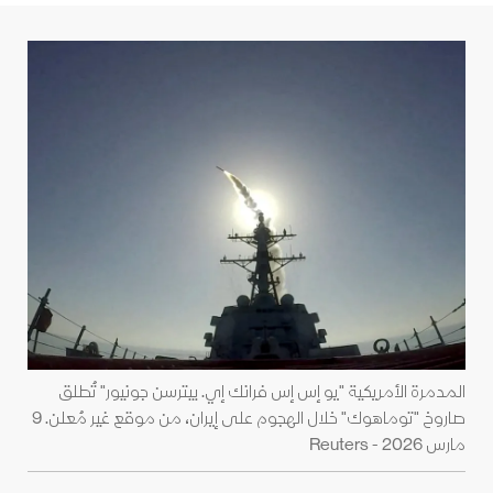
المدمرة الأمريكية "يو إس إس فرانك إي. بيترسن جونيور" تُطلق
صاروخ "توماهوك" خلال الهجوم على إيران، من موقع غير مُعلن. 9
مارس 2026 - Reuters