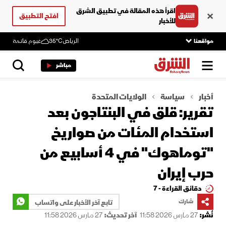
اقرأ هذه المقالة في تطبيق الشرق
افتح التطبيق
للأخبار
مواقعنا
الرياض
35°C
غيوم قاتمة
مباشر
أخبار
سياسة
الولايات المتحدة
تقرير: قلق في البنتاجون بعد
استخدام المئات من صواريخ
"توماهوك" في 4 أسابيع من
حرب إيران
دقائق القراءة - 7
شارك
تابع آخر الأخبار على واتساب
نُشر:
27 مارس 2026 11:58
آخر تحديث:
27 مارس 2026 11:58