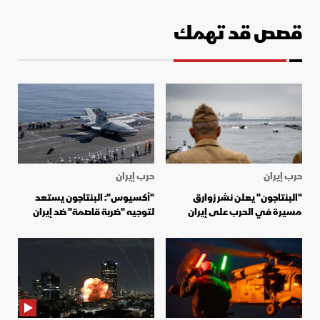
قصص قد تهمك
حرب إيران
حرب إيران
"البنتاجون" يعلن نشر زوارق
"أكسيوس": البنتاجون يستعد
مسيرة في الحرب على إيران
لتوجيه "ضربة قاصمة" ضد إيران