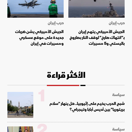
حرب إيران
حرب إيران
الجيش الأميركي يتهم إيران
الجيش الأميركي يشن ضربات
بـ"انتهاك صارخ" لوقف النار بصاروخ
جديدة على موقع عسكري
باليستي و5 مسيرات
ومسيرات في إيران
الأكثر قراءة
1
سياسة
شبح الحرب يخيم على إثيوبيا.. هل ينهار "سلام
بريتوريا" بين أديس أبابا وتيجراي؟
2
سياسة