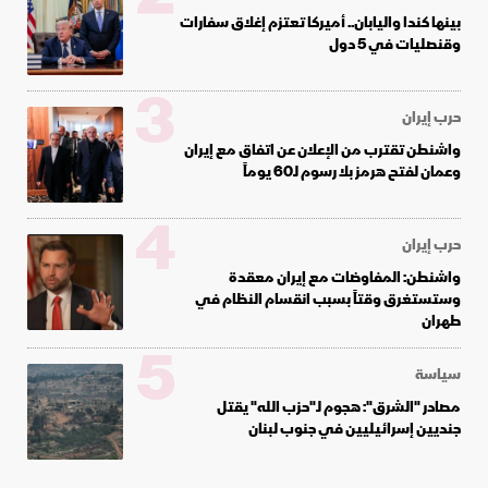
بينها كندا واليابان.. أميركا تعتزم إغلاق سفارات
وقنصليات في 5 دول
3
حرب إيران
واشنطن تقترب من الإعلان عن اتفاق مع إيران
وعمان لفتح هرمز بلا رسوم لـ60 يوماً
4
حرب إيران
واشنطن: المفاوضات مع إيران معقدة
وستستغرق وقتاً بسبب انقسام النظام في
طهران
5
سياسة
مصادر "الشرق": هجوم لـ"حزب الله" يقتل
جنديين إسرائيليين في جنوب لبنان