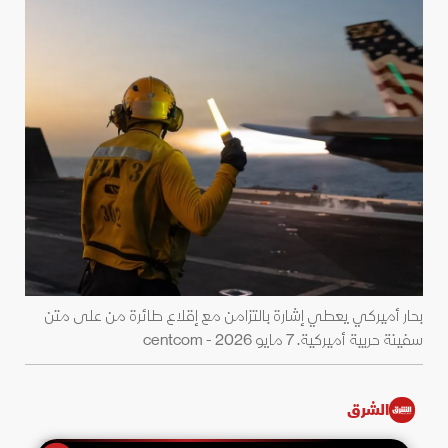
بحار أميركي يعطي إشارة بالتزامن مع إقلاع طائرة من على متن
سفينة حربية أميركية. 7 مايو 2026 - centcom
الشرق