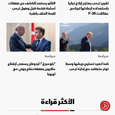
تقرير: ترمب يعتزم إبلاغ تركيا
الناتو يستعد للكشف عن صفقات
باستعداده لإعادتها لبرنامج
أسلحة ضخمة قبل وصول ترمب
مقاتلات F-35
لقمة الحلف بأنقرة
سياسة
سياسة
كندا تعيد تسليح جيشها وسط
"بلومبرغ": أردوغان يسعى لإقناع
توتر متصاعد مع إدارة ترمب
ماكرون بصفقة دفاع جوي مع
أوروبا
الأكثر قراءة
الأخبار باختصار