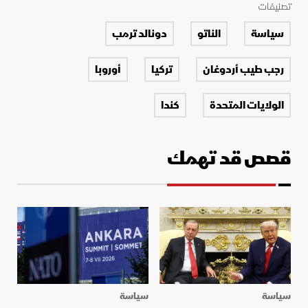
تصنيفات
سياسة
الناتو
دونالد ترمب
رجب طيب أردوغان
تركيا
أوروبا
الولايات المتحدة
كندا
قصص قد تهمك
سياسة
سياسة