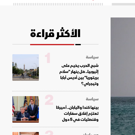
الأكثر قراءة
1
سياسة
شبح الحرب يخيم على
إثيوبيا.. هل ينهار "سلام
بريتوريا" بين أديس أبابا
وتيجراي؟
2
سياسة
بينها كندا واليابان.. أميركا
تعتزم إغلاق سفارات
وقنصليات في 5 دول
حرب إيران