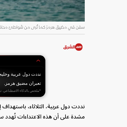
سفن في مضيق هرمز كما تُرى من شواطئ محافظة مسندم العُماني
الشرق
نددت دول عربية وخليجي
تعبران مضيق هرمز.
*ملخص بالذكاء الاصطناعي. ت
نددت دول عربية، الثلاثاء، باستهداف إ
مشدة على أن هذه الاعتداءات تُهدد سلا