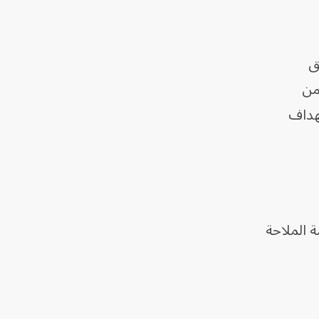
ق
من
تهداف
 الملاحة