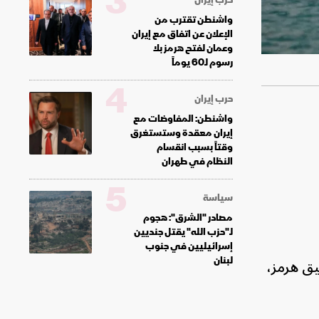
3
واشنطن تقترب من
الإعلان عن اتفاق مع إيران
وعمان لفتح هرمز بلا
رسوم لـ60 يوماً
4
حرب إيران
واشنطن: المفاوضات مع
إيران معقدة وستستغرق
وقتاً بسبب انقسام
النظام في طهران
5
سياسة
مصادر "الشرق": هجوم
لـ"حزب الله" يقتل جنديين
إسرائيليين في جنوب
لبنان
يق هرمز،