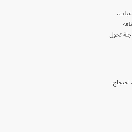
اعيات،
اقة
قم 2817، واتخاذ إجراءات عاجلة تحول
 احتجاج.