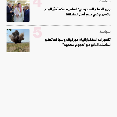
4
سياسة
وزير الدفاع السعودي: اتفاقية مكة تُعزّز الردع
وتسهم في دعم أمن المنطقة
5
سياسة
تقديرات استخباراتية أميركية: روسيا قد تختبر
تماسك الناتو عبر "هجوم محدود"