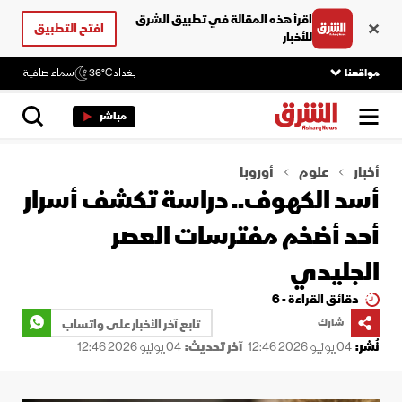
اقرأ هذه المقالة في تطبيق الشرق
افتح التطبيق
للأخبار
مواقعنا
بغداد
36°C
سماء صافية
مباشر
أخبار
علوم
أوروبا
أسد الكهوف.. دراسة تكشف أسرار
أحد أضخم مفترسات العصر
الجليدي
دقائق القراءة - 6
شارك
تابع آخر الأخبار على واتساب
نُشر:
04 يونيو 2026 12:46
آخر تحديث:
04 يونيو 2026 12:46