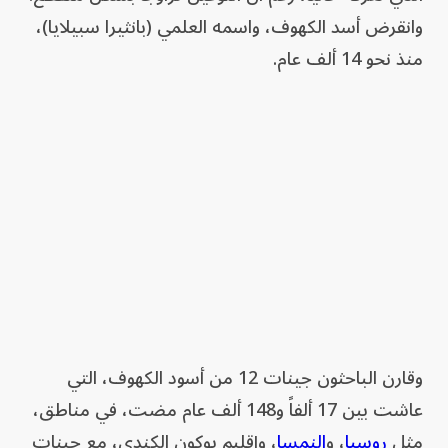
وانقرض أسد الكهوف، واسمه العلمي (بانثيرا سبيلايا)،
منذ نحو 14 ألف عام.
وقارن الباحثون جينات 12 من أسود الكهوف، التي
عاشت بين 17 ألفاً و148 ألف عام مضت، في مناطق،
مثل
روسيا
، و
النمسا
، وإقليم يوكون الكندي، مع جينات