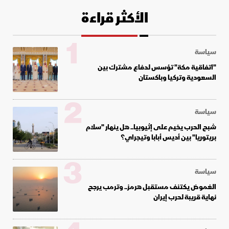
الأكثر قراءة
1
سياسة
"اتفاقية مكة" تؤسس لدفاع مشترك بين
السعودية وتركيا وباكستان
2
سياسة
شبح الحرب يخيم على إثيوبيا.. هل ينهار "سلام
بريتوريا" بين أديس أبابا وتيجراي؟
3
سياسة
الغموض يكتنف مستقبل هرمز.. وترمب يرجح
نهاية قريبة لحرب إيران