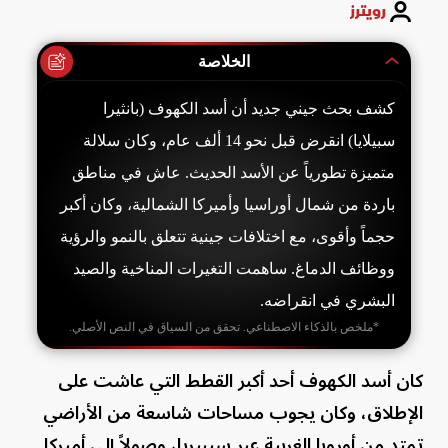
رويترز
الخلاصة
كشف بحث جيني جديد أن أسد الكهوف (بانثيرا
سبيلايا) انقرض قبل نحو 14 ألف عام، وكان سلالة
متميزة تطورياً عن الأسد الحديث. عاش في مناطق
باردة من شمال أوراسيا وأميركا الشمالية، وكان أكبر
حجماً وأقوى، مع اختلافات جينية تتعلق بالنمو والرؤية
ووظائف الدماغ. ساهمت التغيرات المناخية والصيد
البشري في انقراضه.
*ملخص بالذكاء الاصطناعي. تحقق من السياق في النص الأصلي.
كان أسد الكهوف أحد أكبر القطط التي عاشت على
الإطلاق، وكان يجوب مساحات شاسعة من الأراضي
تمتد من أوروبا الغربية عبر سيبيريا، وصولاً إلى أميركا