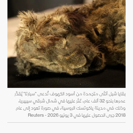
بقايا شبل أنثى متجمدة من أسود الكهوف تُدعى "سبارتا" يُقدَّر
عمرها بنحو 32 ألف عام، عُثر عليها في شمال شرقي سيبيريا،
وذلك في مدينة ياكوتسك الروسية، في صورة تعود إلى عام
2018 جرى الحصول عليها في 3 يونيو 2026 - Reuters