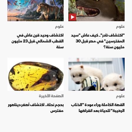
علوم
علوم
"اكتشاف نادر".. كيف عاش "سيد
اكتشاف وحيد قرن عاش في
المفترسين" في مصر قبل 30
القطب الشمالي قبل 23 مليون
مليون سنة؟
سنة
علوم
الصفحة الأخيرة
القصة الكاملة وراء عودة "الذئاب
بحجم نحلة.. اكتشاف أصغر ديناصور
الرهيبة" للحياة بعد انقراضها
مفترس