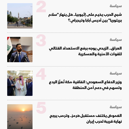
2
سياسة
شبح الحرب يخيم على إثيوبيا.. هل ينهار "سلام
بريتوريا" بين أديس أبابا وتيجراي؟
3
سياسة
العراق.. الزيدي يوجه برفع الاستعداد القتالي
للقوات الأمنية والعسكرية
4
سياسة
وزير الدفاع السعودي: اتفاقية مكة تُعزّز الردع
وتسهم في دعم أمن المنطقة
5
سياسة
الغموض يكتنف مستقبل هرمز.. وترمب يرجح
نهاية قريبة لحرب إيران