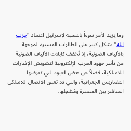
وما يزيد الأمر سوءاً بالنسبة لإسرائيل اعتماد "
حزب
الله
" بشكل كبير على الطائرات المسيرة الموجهة
بالألياف الضوئية، إذ تُخفف كابلات الألياف الضوئية
من تأثير جهود الحرب الإلكترونية لتشويش الإشارات
اللاسلكية، فضلاً عن بعض القيود التي تفرضها
التضاريس الجغرافية، والتي قد تعيق الاتصال اللاسلكي
المباشر بين المسيرة ومُشغِلها.