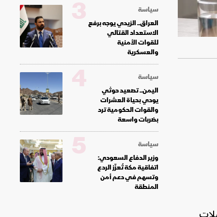
3
سياسة
العراق.. الزيدي يوجه برفع
الاستعداد القتالي
للقوات الأمنية
والعسكرية
4
سياسة
اليمن.. تصعيد حوثي
يودي بحياة العشرات
والقوات الحكومية ترد
بضربات واسعة
5
سياسة
وزير الدفاع السعودي:
اتفاقية مكة تُعزّز الردع
وتسهم في دعم أمن
المنطقة
لات