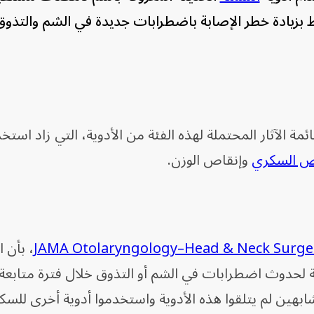
يه بالجلوكاجون-1، قد يرتبط بزيادة خطر الإصابة باضطرابات جديدة في الشم وا
ئمة الآثار المحتملة لهذه الفئة من الأدوية، التي زاد استخ
 السكري
وإنقاص الوزن.
JAMA Otolaryngology–Head & Neck Surge
، بأن 
رضة لحدوث اضطرابات في الشم أو التذوق خلال فترة متابع
ين لم يتلقوا هذه الأدوية واستخدموا أدوية أخرى للسك