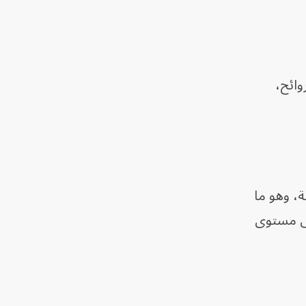
وائح،
، وهو ما
لى مستوى