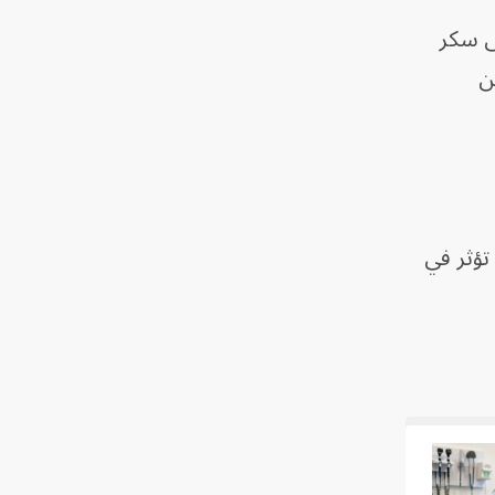
ى سكر
ن
تؤثر في