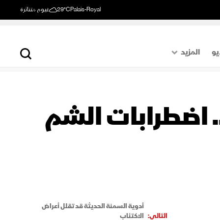
Palais-Royal
29°C
غيوم متناثرة
يو
المزيد
حول العالم
الصفحة الأخيرة
. اضطرابات الشم
اقتصاد
رياضة
أدوية السمنة الحديثة قد تقلل أعراض
التالي:
الاكتئاب