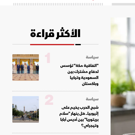
الأكثر قراءة
1
سياسة
"اتفاقية مكة" تؤسس
لدفاع مشترك بين
السعودية وتركيا
وباكستان
2
سياسة
شبح الحرب يخيم على
إثيوبيا.. هل ينهار "سلام
بريتوريا" بين أديس أبابا
وتيجراي؟