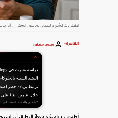
اضطرابات الشم والتذوق لمرضى السكري.. آثار جانب
القاهرة -
محمد منصور
خلال عامين، بناءً على سجلات صحية لـ74
*ملخص بالذكاء الاصطناعي. ت
أظهرت دراسة واسعة النطاق أن استخد