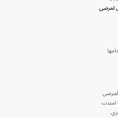
لتذوق لمرضى
دامها
المرضى
ة امتدت
ري.