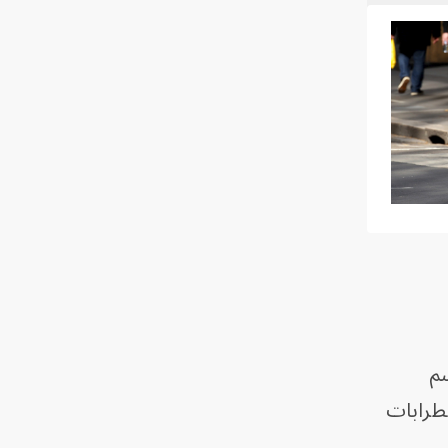
 الشم
ضطرابات