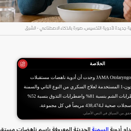
ية جديدة لأدوية التخسيس، صورة بالذكاء الاصطناعي - الشرق
الخلاصة
دراسة نشرت في JAMA Otolaryngology وجدت أن أدوية ناهضات مستقبلات
الببتيد الشبيه بالجلوكاجون-1 المستخدمة لعلاج السكري من النوع الثاني والسمنة
ترتبط بزيادة خطر اضطرابات الشم بنسبة 81% واضطرابات التذوق بنسبة 52%
438,4 مريضاً في كل مجموعة.
حقق من السياق في النص الأصلي.
ام أدوية
السمنة
الحديثة المعروفة باسم ناهضات مستقب