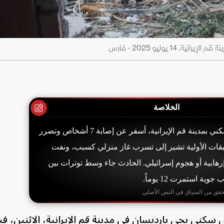
1 يوليو 2025 - فارس
الخلاصة
وقع انفجار في مبنى سكني بمدينة قم الإيرانية، أسفر عن إصابة 7 أشخاص وتضرر
قيقات الأولية تشير إلى تسرب غاز منزلي كسبب، ونفت
هابية أو هجوم إسرائيلي. الحادث جاء وسط توترات بين
ية استمرت 12 يوماً.
حقق من السياق في النص الأصلي.
بنى سكني بحي بارديسان في مدينة قم الإيرانية، الاثنين، في