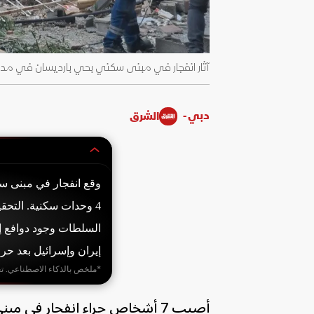
آثار انفجار في مبنى سكني بحي بارديسان في مدينة قم الإيرانية. 4
دبي -
الشرق
4 وحدات سكنية. التح
السلطات وجود دوافع إر
إيران وإسرائيل بعد حرب جو
*ملخص بالذكاء الاصطناعي. ت
أصيب 7 أشخاص جراء انفجار في م