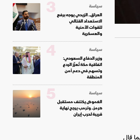
3
سياسة
العراق.. الزيدي يوجه برفع
الاستعداد القتالي
للقوات الأمنية
والعسكرية
4
سياسة
وزير الدفاع السعودي:
اتفاقية مكة تُعزّز الردع
وتسهم في دعم أمن
المنطقة
5
سياسة
الغموض يكتنف مستقبل
هرمز.. وترمب يرجح نهاية
قريبة لحرب إيران
ما قال