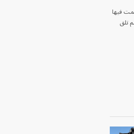
 هاجمت فيها
م تلق