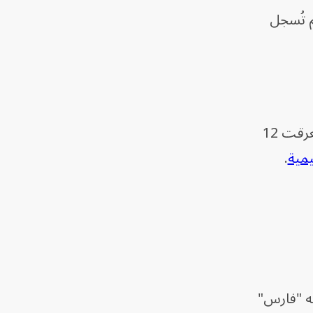
م تُسجل
ووقع الانفجار وسط تكهنات بشأن مصير الهدنة القائمة بين إيران وإسرائيل بعد حرب جوية استغرقت 12
يمية
.
ته "فارس"