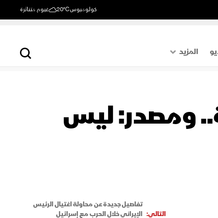
كولومبوس
20°C
غيوم متناثرة
يو
المزيد
حول العالم
الصفحة الأخيرة
.. ومصدر: ليس
اقتصاد
رياضة
تفاصيل جديدة عن محاولة اغتيال الرئيس
التالي:
الإيراني خلال الحرب مع إسرائيل