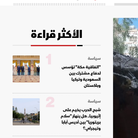
الأكثر قراءة
1
سياسة
"اتفاقية مكة" تؤسس
لدفاع مشترك بين
السعودية وتركيا
وباكستان
2
سياسة
شبح الحرب يخيم على
إثيوبيا.. هل ينهار "سلام
بريتوريا" بين أديس أبابا
وتيجراي؟