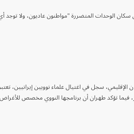
 سكان الوحدات المتضررة "مواطنون عاديون، ولا توجد أ
ن الإقليمي، سجل في اغتيال علماء نوويين إيرانيين، تعتبر
، فيما تؤكد طهران أن برنامجها النووي مخصص للأغراض 