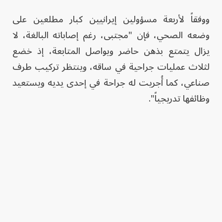
ووفقاً لأربعة مسؤولين إيرانيين كبار مطلعين على
وضعه الصحي، فإن "مجتبى، رغم إصاباته البالغة، لا
يزال يتمتع بذهن حاضر ويواصل المتابعة، إذ خضع
لثلاث عمليات جراحية في ساقه، وينتظر تركيب طرف
صناعي، كما أُجريت له جراحة في إحدى يديه ويستعيد
وظائفها تدريجياً".