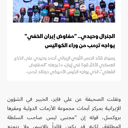
الجنرال وحيدي.. "مفاوض إيران الخفي"
يواجه ترمب من وراء الكواليس
يسيطر قائد الحرس الثوري الإيراني أحمد وحيدي على الذراع
العسكري الأكثر قوة في إيران، ما يجعله "المفاوض
الفعلي"، الذي يواجه الرئيس الأميركي دونالد ترمب.
ونقلت الصحيفة عن علي فايز، الخبير في الشؤون
الإيرانية بمركز أبحاث مجموعة الأزمات الدولية ومقرها
بروكسل، قوله إن "مجتبى ليس صاحب السلطة
المطلقة، لكنه قد يكون قائداً بالاسم، ولا يتمتع