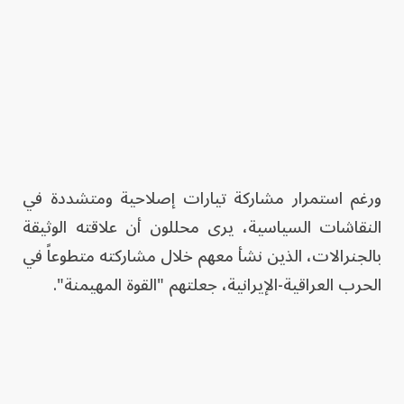
ورغم استمرار مشاركة تيارات إصلاحية ومتشددة في
النقاشات السياسية، يرى محللون أن علاقته الوثيقة
بالجنرالات، الذين نشأ معهم خلال مشاركته متطوعاً في
الحرب العراقية-الإيرانية، جعلتهم "القوة المهيمنة".