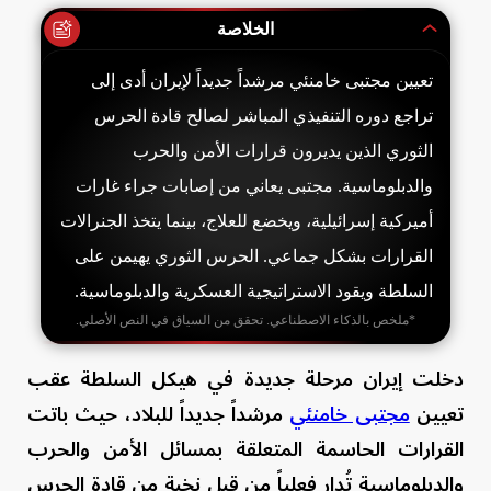
الخلاصة
تعيين مجتبى خامنئي مرشداً جديداً لإيران أدى إلى
تراجع دوره التنفيذي المباشر لصالح قادة الحرس
الثوري الذين يديرون قرارات الأمن والحرب
والدبلوماسية. مجتبى يعاني من إصابات جراء غارات
أميركية إسرائيلية، ويخضع للعلاج، بينما يتخذ الجنرالات
القرارات بشكل جماعي. الحرس الثوري يهيمن على
السلطة ويقود الاستراتيجية العسكرية والدبلوماسية.
*ملخص بالذكاء الاصطناعي. تحقق من السياق في النص الأصلي.
دخلت إيران مرحلة جديدة في هيكل السلطة عقب
تعيين
مجتبى خامنئي
مرشداً جديداً للبلاد، حيث باتت
القرارات الحاسمة المتعلقة بمسائل الأمن والحرب
والدبلوماسية تُدار فعلياً من قبل نخبة من قادة الحرس