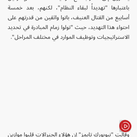
باعتبارها "تهديداً لبقاء النظام"، لكنهم، بعد خمسة
أسابيع من القتال العنيف، باتوا واثقين من قدرتهم على
احتواء هذا التهديد، حيث "تولوا زمام المبادرة في تحديد
الاستراتيجيات وتوظيف الموارد في مختلف المراحل".
وقالت "نيويورك تايمز" إن هؤلاء الجنرالات قلبوا موازين
الأخبار باختصار