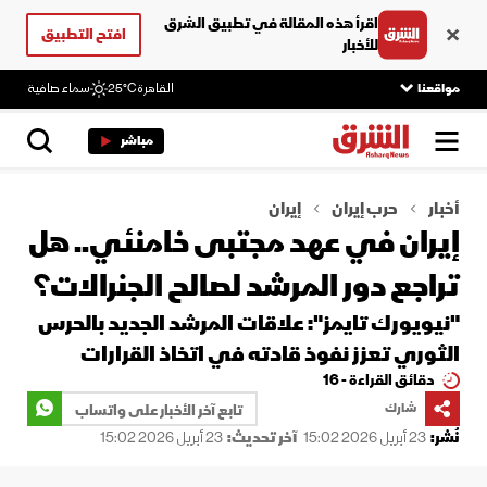
اقرأ هذه المقالة في تطبيق الشرق
افتح التطبيق
للأخبار
مواقعنا
القاهرة
25°C
سماء صافية
مباشر
أخبار
حرب إيران
إيران
إيران في عهد مجتبى خامنئي.. هل
تراجع دور المرشد لصالح الجنرالات؟
"نيويورك تايمز": علاقات المرشد الجديد بالحرس
الثوري تعزز نفوذ قادته في اتخاذ القرارات
دقائق القراءة - 16
شارك
تابع آخر الأخبار على واتساب
نُشر:
23 أبريل 2026 15:02
آخر تحديث:
23 أبريل 2026 15:02