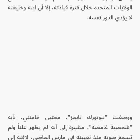
الولايات المتحدة خلال فترة قيادته، إلا أن ابنه وخليفته
لا يؤدي الدور نفسه.
ووصفت "نيويورك تايمز"، مجتبى خامنئي، بأنه
"شخصية غامضة"، مشيرة إلى أنه لم يظهر علناً ولم
يُسمع صوته منذ تعيينه في مارس الماضي، لافتة إلى