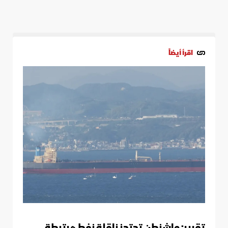
اقرأ أيضاً
تقرير: واشنطن تحتجز ناقلة نفط مرتبطة