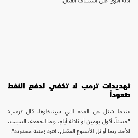
أدلة أقوى على استئناف القتال.
تهديدات ترمب لا تكفي لدفع النفط
صعوداً
عندما سُئل عن المدة التي سينتظرها، قال ترمب:
"حسناً، أقول يومين أو ثلاثة أيام، ربما الجمعة، السبت،
الأحد. ربما أوائل الأسبوع المقبل، فترة زمنية محدودة".