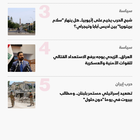
3
سياسة
شبح الحرب يخيم على إثيوبيا.. هل ينهار "سلام
بريتوريا" بين أديس أبابا وتيجراي؟
4
سياسة
العراق.. الزيدي يوجه برفع الاستعداد القتالي
للقوات الأمنية والعسكرية
5
حرب إيران
تصعيد إسرائيلي مستمر بلبنان.. ومطالب
بيروت في روما "دون حلول"