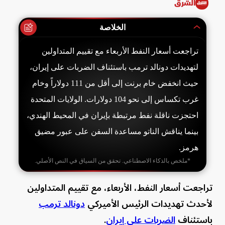
الشرق
الخلاصة
تراجعت أسعار النفط الأربعاء مع تقييم المتداولين
لتهديدات دونالد ترمب باستئناف الضربات على إيران،
حيث انخفض خام برنت إلى أقل من 111 دولاراً وخام
غرب تكساس إلى نحو 104 دولارات. الولايات المتحدة
احتجزت ناقلة نفط مرتبطة بإيران في المحيط الهندي،
بينما يناقش الناتو مساعدة السفن على عبور مضيق
هرمز.
*ملخص بالذكاء الاصطناعي. تحقق من السياق في النص الأصلي.
تراجعت أسعار النفط، الأربعاء، مع تقييم المتداولين
لأحدث تهديدات الرئيس الأميركي
دونالد ترمب
باستئناف
الضربات على إيران
.