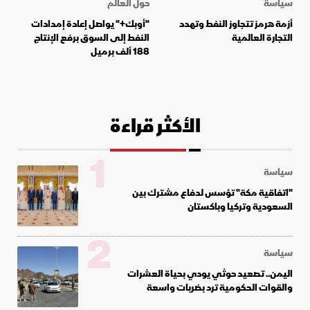
سياسة
حول العالم
أزمة هرمز تتجاوز النفط وتهدد
"أوبك+" يواصل إعادة إمدادات
التجارة العالمية
النفط إلى السوق برفع الإنتاج
188 ألف برميل
الأكثر قراءة
1
سياسة
"اتفاقية مكة" تؤسس لدفاع مشترك بين
السعودية وتركيا وباكستان
2
سياسة
اليمن.. تصعيد حوثي يودي بحياة العشرات
والقوات الحكومية ترد بضربات واسعة