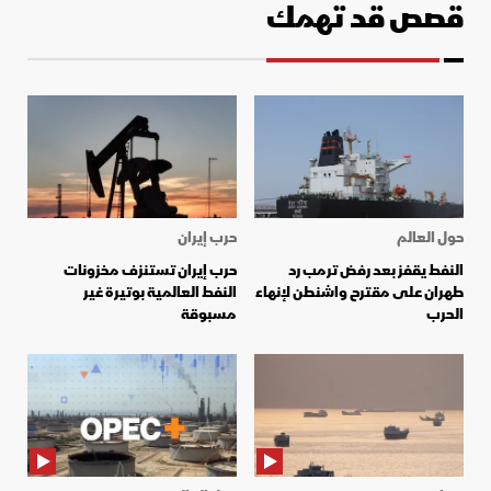
قصص قد تهمك
حول العالم
حرب إيران
النفط يقفز بعد رفض ترمب رد
حرب إيران تستنزف مخزونات
طهران على مقترح واشنطن لإنهاء
النفط العالمية بوتيرة غير
الحرب
مسبوقة