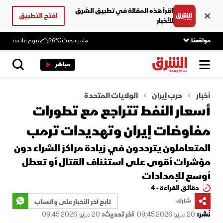
اقرأ هذه المقالة في تطبيق الشرق
افتح التطبيق
للأخبار
مواقعنا
هامرسميث
26°C
غيوم قاتمة
مباشر
أخبار
حرب إيران
الولايات المتحدة
أسعار النفط تتراجع مع تطورات
مفاوضات إيران وتهديدات ترمب
المتعاملون يترددون في زيادة مراكز الشراء دون
مؤشرات أقوى على استئناف القتال أو تعطل
أوسع للإمدادات
دقائق القراءة - 4
شارك
تابع آخر الأخبار على واتساب
نُشر:
20 مايو 2026 09:45
آخر تحديث:
20 مايو 2026 09:45