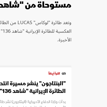
مستوحاة من "شاهد 136" الإيراني
وتعد طائرة "
الأخيرة.
اقرأ أيضاً
"البنتاجون" ينشر مسيرة انت
الطائرة الإيرانية "شاهد 136"
بدأت وزارة الدفاع الأميركية (البنتاجون) نشر ط