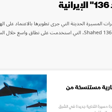
ة
لوكاس" LUCAS من الطائرات المسيرة الحديثة التي جرى تطويرها بالاعتماد على 
العكسية للطائرة الإيرانية "شاهد 136" Shahed 136، التي استخدمت على نطاق واسع خ
حارية مستنسخة من
ائرة مسيرة انتحارية جديدة في الشرق