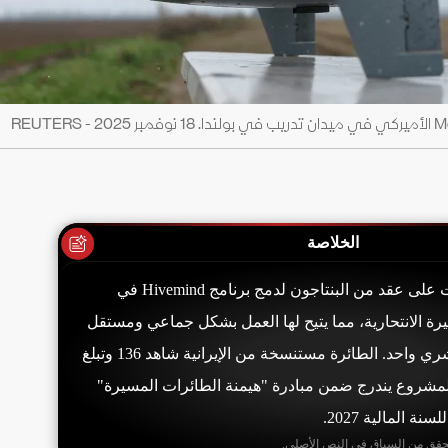
الخلاصة
شركة Shield AI حصلت على عقد من البنتاجون لدمج برنامج Hivemind في
LUCAS المسيرة الانتحارية، مما يتيح لها العمل بشكل جماعي ومستقل
تحت إشراف مشغل بشري واحد. الطائرة مستنسخة من الإيرانية شاهد 136 وتبلغ
 دولار. المشروع يندرج ضمن مبادرة "هيمنة الطائرات المسيرة"
حقق من السياق في النص الأصلي.