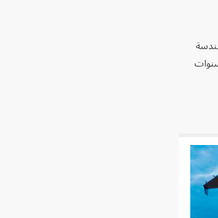
الهندسة
لال السنوات