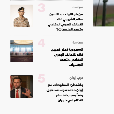
3
سياسة
من هو اللواء عبد الله بن
سالم الشهري قائد
التحالف البحري الدفاعي
متعدد الجنسيات؟
4
سياسة
السعودية تعلن تعيين
قائد للتحالف البحري
الدفاعي متعدد
الجنسيات
5
حرب إيران
واشنطن: المفاوضات مع
إيران معقدة وستستغرق
وقتاً بسبب انقسام
النظام في طهران