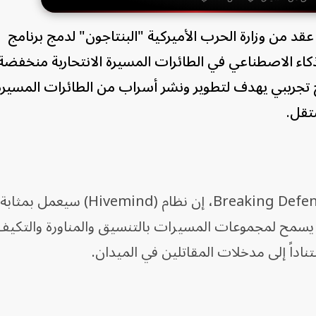
د من وزارة الحرب الأميركية "البنتاجون" لدمج برنامج
لية والذكاء الاصطناعي في الطائرات المسيرة الانتحارية منخفضة
من برنامج تجريبي يهدف لتطوير ونشر أسراب من الطائرات المسيرة
تقل.
وقالت الشركة، في بيان نقله موقع Breaking Defense، إن نظام (mind
طناعي" لطائرات LUCAS، بما يسمح لمجموعات المسيرات بالتنسيق والمناورة والت
اداً إلى مدخلات المقاتلين في الميدان.