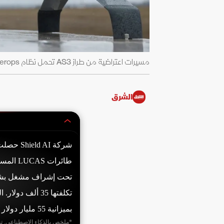
مسيرات اعتراضية من طراز AS3 تحمل نظام Merops الأميركي في ميدان تدريب في بولندا. 18 نوفمبر 2025 - REUTERS
الشرق
طائرات 
تكلفتها 35 ألف
بميزانية 55 مليار دولار للسنة المالية 2027.
*ملخص بالذكاء الاصطناعي. ت