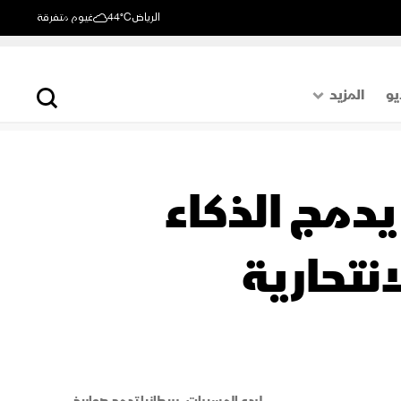
الرياض
44°C
غيوم متفرقة
يو
المزيد
حول العالم
الصفحة الأخيرة
يدمج الذكاء
اقتصاد
رياضة
لردع المسيرات.. بريطانيا تدمج صواريخ