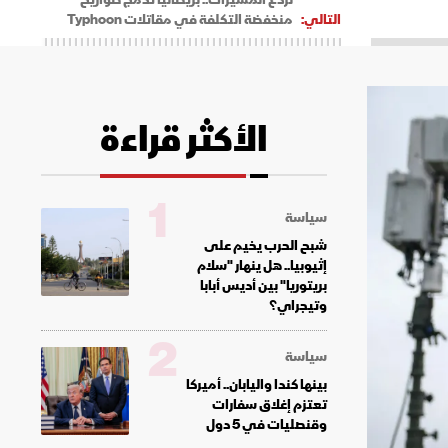
التالي:
منخفضة التكلفة في مقاتلات Typhoon
الأكثر قراءة
1
سياسة
شبح الحرب يخيم على
إثيوبيا.. هل ينهار "سلام
بريتوريا" بين أديس أبابا
وتيجراي؟
2
سياسة
بينها كندا واليابان.. أميركا
تعتزم إغلاق سفارات
وقنصليات في 5 دول