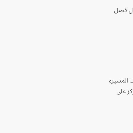
لال فصل
ت المسيرة
كز على