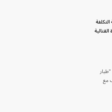
 التكلفة
 القتالية
Hive) سيعمل بمثابة "طيار
كيف مع