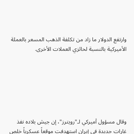
وارتفع الدولار ما زاد من تكلفة الذهب المسعر بالعملة
الأميركية بالنسبة لحائزي العملات الأخرى.
وقال مسؤول أميركي لـ"رويترز"، إن جيش بلاده نفذ
غارات جديدة في إيران استهدفت موقعاً عسكرياً خلص