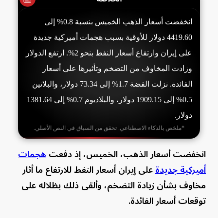
انخفضت أسعار الذهب الخميس بنسبة 0.8% إلى
4419.60 دولار للأوقية بسبب هجمات أميركية جديدة
على إيران وارتفاع أسعار النفط بنحو 2%. ارتفع الدولار
وزادت المخاوف من التضخم وتأثيرها على أسعار
الفائدة. نزلت الفضة 1.7% إلى 73.34 دولار، والبلاتين
0.5% إلى 1909.15 دولار، والبلاديوم 0.7% إلى 1381.64
دولار.
*ملخص بالذكاء الاصطناعي. تحقق من السياق في النص الأصلي.
انخفضت أسعار الذهب، الخميس، إذ دفعت
هجمات
أميركية جديدة
على إيران أسعار النفط للارتفاع ما أثار
مخاوف بشأن زيادة التضخم، وألقى ذلك بظلاله على
توقعات أسعار الفائدة.