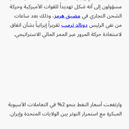
مسؤولون إلى أنه شكل تهديداً للقوات الأميركية وحركة
الشحن التجاري في
مضيق هرمز
، وذلك بعد ساعات
من نفي الرئيس
دونالد ترمب
تقريراً إيرانياً بشأن اتفاق
لاستعادة حركة المرور عبر الممر المائي الاستراتيجي.
وارتفعت أسعار النفط بنحو 2% في التعاملات الآسيوية
المبكرة مع استمرار التوتر بين الولايات المتحدة وإيران.