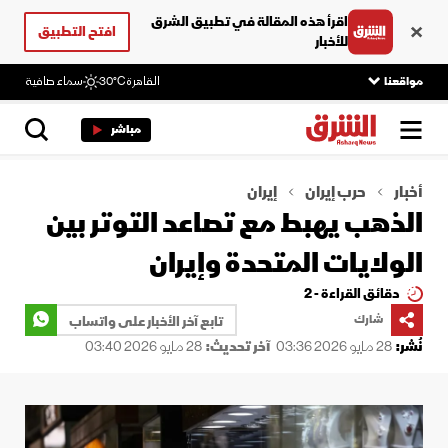
اقرأ هذه المقالة في تطبيق الشرق
افتح التطبيق
للأخبار
مواقعنا
القاهرة
30°C
سماء صافية
مباشر
أخبار
حرب إيران
إيران
الذهب يهبط مع تصاعد التوتر بين
الولايات المتحدة وإيران
دقائق القراءة - 2
شارك
تابع آخر الأخبار على واتساب
نُشر:
28 مايو 2026 03:36
آخر تحديث:
28 مايو 2026 03:40