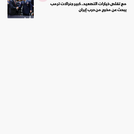
مع تقلص خيارات التصعيد.. كبير جنرالات ترمب
يبحث عن مخرج من حرب إيران