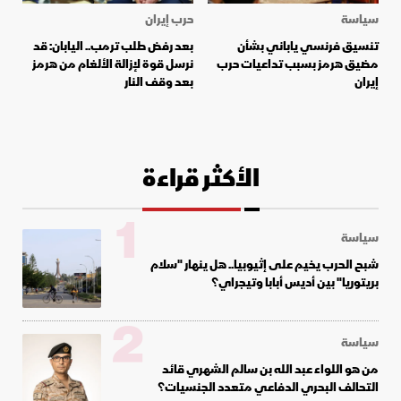
سياسة
حرب إيران
تنسيق فرنسي ياباني بشأن
بعد رفض طلب ترمب.. اليابان: قد
مضيق هرمز بسبب تداعيات حرب
نرسل قوة لإزالة الألغام من هرمز
إيران
بعد وقف النار
الأكثر قراءة
1
سياسة
شبح الحرب يخيم على إثيوبيا.. هل ينهار "سلام
بريتوريا" بين أديس أبابا وتيجراي؟
2
سياسة
من هو اللواء عبد الله بن سالم الشهري قائد
التحالف البحري الدفاعي متعدد الجنسيات؟