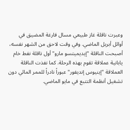
وعبرت ناقلة غاز طبيعي مسال فارغة المضيق في
أوائل أبريل الماضي. وفي وقت لاحق من الشهر نفسه،
أصبحت الناقلة "إيديميتسو مارو" أول ناقلة نفط خام
يابانية عملاقة تقوم بهذه الرحلة. كما نفذت الناقلة
العملاقة "إينيوس إنديفور" عبوراً نادراً للممر المائي دون
تشغيل أنظمة التتبع في مايو الماضي.