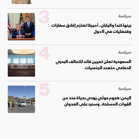
3
سياسة
بينها كندا واليابان.. أميركا تعتزم إغلاق سفارات
وقنصليات في 5 دول
4
سياسة
السعودية تعلن تعيين قائد للتحالف البحري
الدفاعي متعدد الجنسيات
5
سياسة
اليمن: هجوم حوثي يودي بحياة عدد من
القوات المسلحة.. وسنرد على العدوان