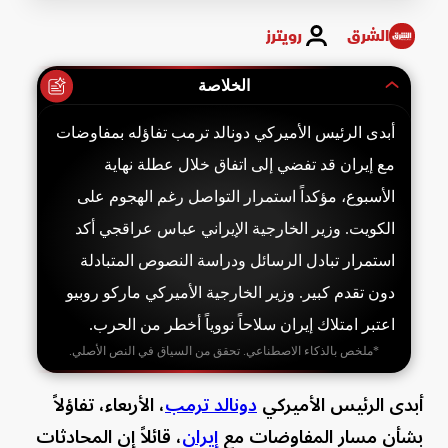
Time
الشرق
رويترز
الخلاصة
أبدى الرئيس الأميركي دونالد ترمب تفاؤله بمفاوضات
مع إيران قد تفضي إلى اتفاق خلال عطلة نهاية
الأسبوع، مؤكداً استمرار التواصل رغم الهجوم على
الكويت. وزير الخارجية الإيراني عباس عراقجي أكد
استمرار تبادل الرسائل ودراسة النصوص المتبادلة
دون تقدم كبير. وزير الخارجية الأميركي ماركو روبيو
اعتبر امتلاك إيران سلاحاً نووياً أخطر من الحرب.
*ملخص بالذكاء الاصطناعي. تحقق من السياق في النص الأصلي.
أبدى الرئيس الأميركي
دونالد ترمب
، الأربعاء، تفاؤلاً
بشأن مسار المفاوضات مع
إيران
، قائلاً إن المحادثات