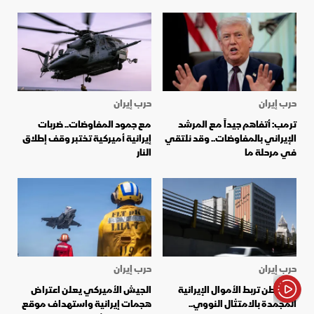
حرب إيران
حرب إيران
ترمب: أتفاهم جيداً مع المرشد
مع جمود المفاوضات.. ضربات
الإيراني بالمفاوضات.. وقد نلتقي
إيرانية أميركية تختبر وقف إطلاق
في مرحلة ما
النار
حرب إيران
حرب إيران
واشنطن تربط الأموال الإيرانية
الجيش الأميركي يعلن اعتراض
المجمدة بالامتثال النووي..
هجمات إيرانية واستهداف موقع
الأخبار باختصار