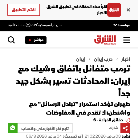
اقرأ هذه المقالة في تطبيق الشرق
افتح التطبيق
للأخبار
مواقعنا
سان فرانسيسكو
20°C
سماء صافية
مباشر
أخبار
حرب إيران
إيران
ترمب متفائل باتفاق وشيك مع
إيران: المحادثات تسير بشكل جيد
جداً
طهران تؤكد استمرار "تبادل الرسائل" مع
واشنطن: لا تقدم في المفاوضات
دقائق القراءة - 6
شارك
تابع آخر الأخبار على واتساب
نُشر:
03 يونيو 2026 21:02
آخر تحديث:
04 يونيو 2026 06:19