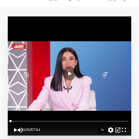
Loaded
:
0.72%
0:00
/
27:54
1x
Play
Mute
Playback
Picture-
Fullscreen
Rate
in-
Current
Duration
Picture