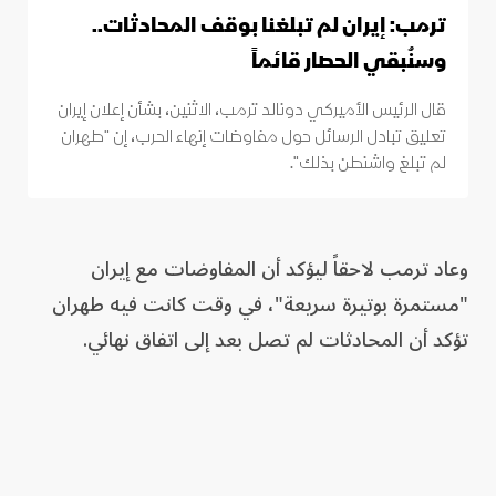
ترمب: إيران لم تبلغنا بوقف المحادثات..
وسنُبقي الحصار قائماً
قال الرئيس الأميركي دونالد ترمب، الاثنين، بشأن إعلان إيران
تعليق تبادل الرسائل حول مفاوضات إنهاء الحرب، إن "طهران
لم تبلغ واشنطن بذلك".
وعاد ترمب لاحقاً ليؤكد أن المفاوضات مع إيران
"مستمرة بوتيرة سريعة"، في وقت كانت فيه طهران
تؤكد أن المحادثات لم تصل بعد إلى اتفاق نهائي.