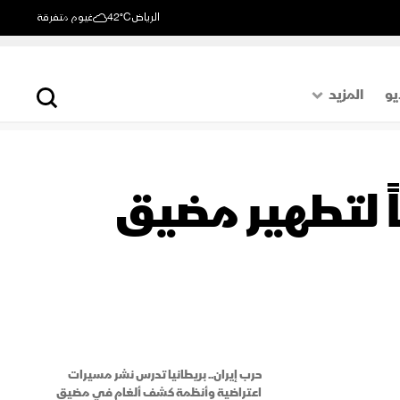
الرياض
42°C
غيوم متفرقة
يو
المزيد
حول العالم
الصفحة الأخيرة
اً لتطهير مضيق
اقتصاد
رياضة
حرب إيران.. بريطانيا تدرس نشر مسيرات
اعتراضية وأنظمة كشف ألغام في مضيق