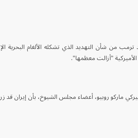
د ترمب من شأن التهديد الذي تشكله الألغام البحرية الإي
ت الأميركية "أزالت معظمها".
ميركي ماركو روبيو، أعضاء مجلس الشيوخ، بأن إيران قد زرع