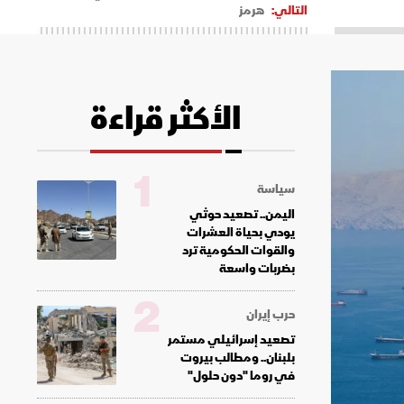
التالي:
هرمز
الأكثر قراءة
1
سياسة
اليمن.. تصعيد حوثي
يودي بحياة العشرات
والقوات الحكومية ترد
بضربات واسعة
2
حرب إيران
تصعيد إسرائيلي مستمر
بلبنان.. ومطالب بيروت
في روما "دون حلول"