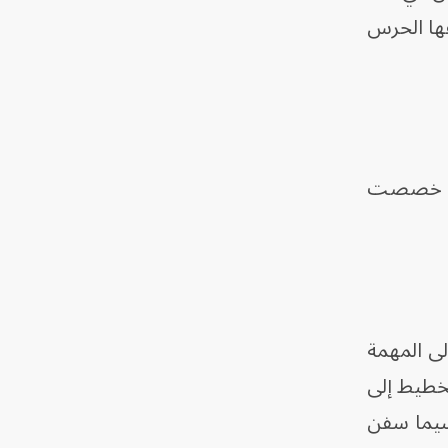
عها الحرس
مة إزالة الألغام أنها ستشمل تحالفاً يضم 15 دولة، خصصت
ى المهمة
تخطيط إلى
 سيما سفن