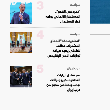
3
سياسة
"تمرد في القصر"..
المستشار الألماني يواجه
خطر الاستبدال
4
سياسة
"اتفاقية مكة" للدفاع
المشترك.. تحالف
تكاملي يعيد صياغة
توازنات الأمن الإقليمي
5
حرب إيران
مع تقلص خيارات
التصعيد.. كبير جنرالات
ترمب يبحث عن مخرج من
حرب إيران