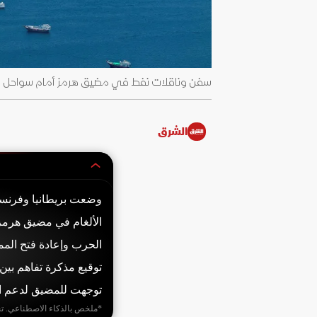
سفن وناقلات نفط في مضيق هرمز أمام سواحل مسندم بسلطنة عما
الشرق
وضعت بريطانيا وفرنسا ا
الألغام في مضيق هرمز ب
توجهت للمضيق لدعم ا
*ملخص بالذكاء الاصطناعي. ت