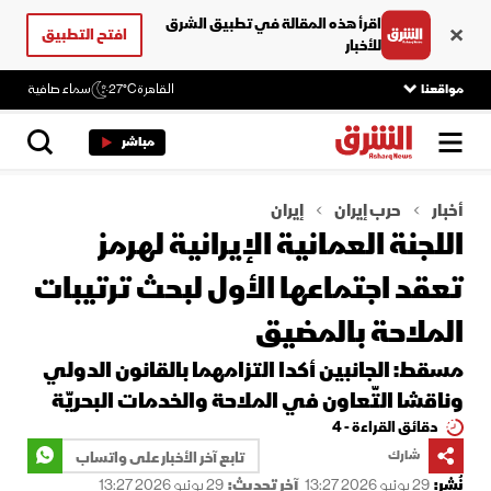
اقرأ هذه المقالة في تطبيق الشرق
افتح التطبيق
للأخبار
مواقعنا
القاهرة
27°C
سماء صافية
مباشر
أخبار
حرب إيران
إيران
اللجنة العمانية الإيرانية لهرمز
تعقد اجتماعها الأول لبحث ترتيبات
الملاحة بالمضيق
مسقط: الجانبين أكدا التزامهما بالقانون الدولي
وناقشا التّعاون في الملاحة والخدمات البحريّة
دقائق القراءة - 4
شارك
تابع آخر الأخبار على واتساب
نُشر:
29 يونيو 2026 13:27
آخر تحديث:
29 يونيو 2026 13:27