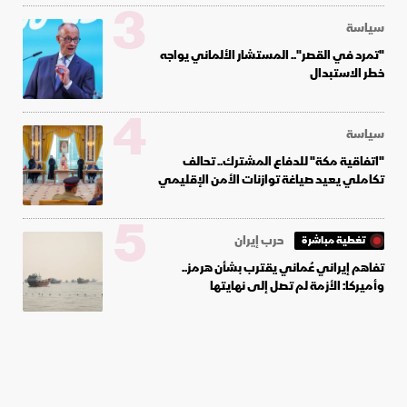
3
سياسة
"تمرد في القصر".. المستشار الألماني يواجه
خطر الاستبدال
4
سياسة
"اتفاقية مكة" للدفاع المشترك.. تحالف
تكاملي يعيد صياغة توازنات الأمن الإقليمي
5
حرب إيران
تغطية مباشرة
تفاهم إيراني عُماني يقترب بشأن هرمز..
وأميركا: الأزمة لم تصل إلى نهايتها