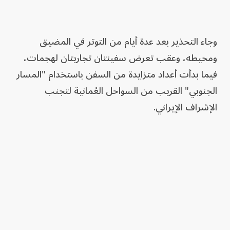
وجاء التحذير بعد عدة أيام من التوتر في المضيق
ومحيطه، وعقب تعرض سفينتان تجاريتان لهجمات،
فيما بدأت أعداد متزايدة من السفن باستخدام "المسار
الجنوبي" القريب من السواحل العُمانية لتجنب
الإشراف الإيراني.