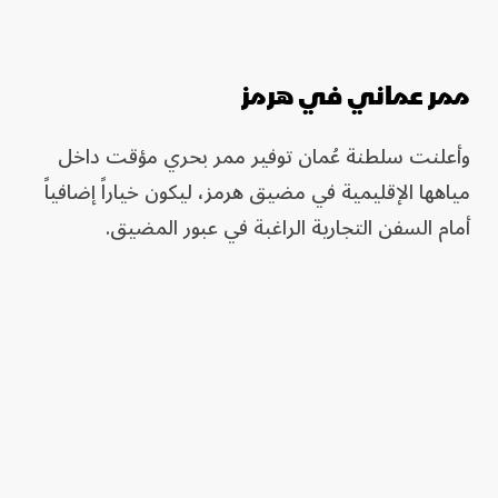
ممر عماني في هرمز
وأعلنت سلطنة عُمان توفير ممر بحري مؤقت داخل
مياهها الإقليمية في مضيق هرمز، ليكون خياراً إضافياً
أمام السفن التجارية الراغبة في عبور المضيق.