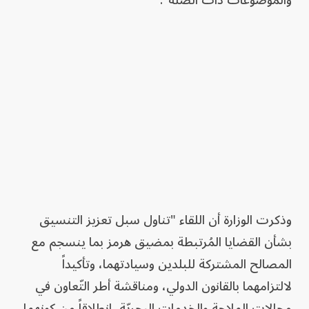
والموضوعات ذات الصلة".
وذكرت الوزارة أن اللقاء "تناول سبل تعزيز التنسيق
بشأن القضايا المُرتبطة بمضيق هرمز بما ينسجم مع
المصالح المشتركة للبلدين وسيادتهما، وتأكيداً
لالتزامهما بالقانون الدولي، ومناقشة أطر التّعاون في
مجالات الملاحة والخدمات البحريّة، انطلاقاً من كونهما