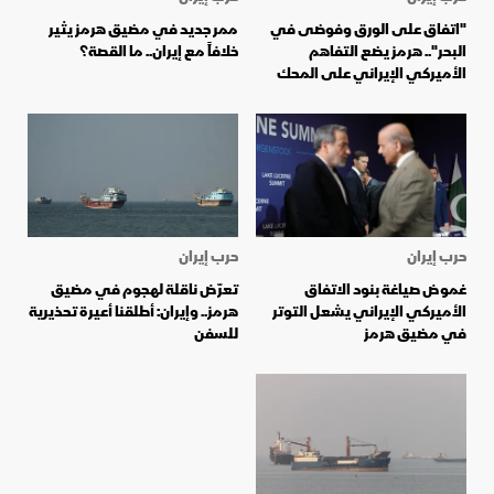
"اتفاق على الورق وفوضى في
ممر جديد في مضيق هرمز يثير
البحر".. هرمز يضع التفاهم
خلافاً مع إيران.. ما القصة؟
الأميركي الإيراني على المحك
حرب إيران
حرب إيران
غموض صياغة بنود الاتفاق
تعرّض ناقلة لهجوم في مضيق
الأميركي الإيراني يشعل التوتر
هرمز.. وإيران: أطلقنا أعيرة تحذيرية
في مضيق هرمز
للسفن