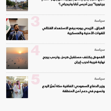
بريتوريا" بين أديس أبابا وتيجراي؟
3
سياسة
العراق.. الزيدي يوجه برفع الاستعداد القتالي
للقوات الأمنية والعسكرية
4
سياسة
الغموض يكتنف مستقبل هرمز.. وترمب يرجح
نهاية قريبة لحرب إيران
5
سياسة
وزير الدفاع السعودي: اتفاقية مكة تُعزّز الردع
وتسهم في دعم أمن المنطقة