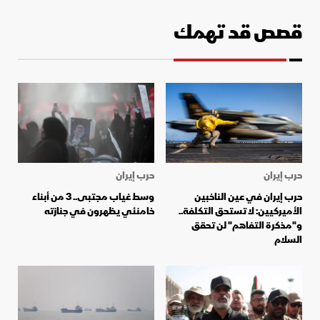
قصص قد تهمك
حرب إيران
حرب إيران
حرب إيران في عين الناخبين
وسط غياب مجتبى.. 3 من أبناء
الأميركيين: لا تستحق التكلفة..
خامنئي يظهرون في جنازته
و"مذكرة التفاهم" لن تحقق
السلام