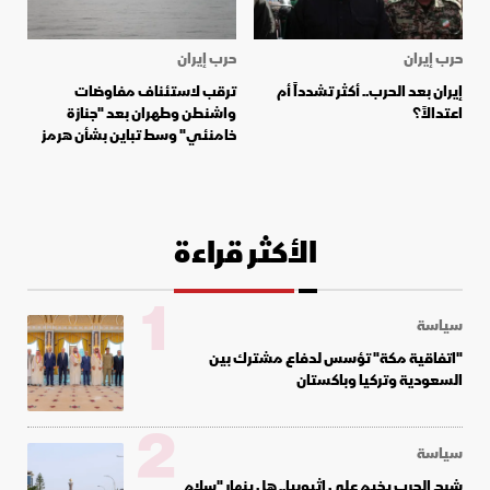
حرب إيران
حرب إيران
إيران بعد الحرب.. أكثر تشدداً أم
ترقب لاستئناف مفاوضات
اعتدالاً؟
واشنطن وطهران بعد "جنازة
خامنئي" وسط تباين بشأن هرمز
الأكثر قراءة
1
سياسة
"اتفاقية مكة" تؤسس لدفاع مشترك بين
السعودية وتركيا وباكستان
2
سياسة
شبح الحرب يخيم على إثيوبيا.. هل ينهار "سلام