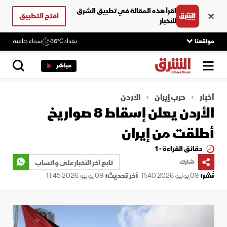
اقرأ هذه المقالة في تطبيق الشرق
افتح التطبيق
للأخبار
مواقعنا
بغداد
36°C
سماء صافية
مباشر
أخبار
حرب إيران
الأردن
الأردن يعلن إسقاط 8 صواريخ
أطلقت من إيران
دقائق القراءة - 1
شارك
تابع آخر الأخبار على واتساب
نُشر:
09 يوليو 2026 11:40
آخر تحديث:
09 يوليو 2026 11:45