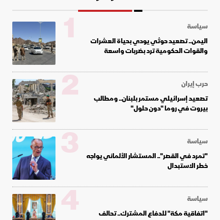
1
سياسة
اليمن.. تصعيد حوثي يودي بحياة العشرات
والقوات الحكومية ترد بضربات واسعة
2
حرب إيران
تصعيد إسرائيلي مستمر بلبنان.. ومطالب
بيروت في روما "دون حلول"
3
سياسة
"تمرد في القصر".. المستشار الألماني يواجه
خطر الاستبدال
4
سياسة
"اتفاقية مكة" للدفاع المشترك.. تحالف