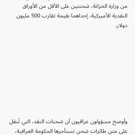
من وزارة الخزانة، شحنتين على الأقل من الأوراق
النقدية الأميركية، إحداهما بقيمة تقارب 500 مليون
دولار.
وأوضح مسؤولون عراقيون أن شحنات النقد، التي تُنقل
على متن طائرات شحن تستأجرها الحكومة العراقية،