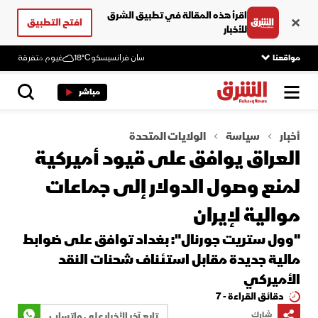
اقرأ هذه المقالة في تطبيق الشرق
افتح التطبيق
للأخبار
مواقعنا
سان فرانسيسكو
18°C
غيوم متفرقة
مباشر
أخبار
سياسة
الولايات المتحدة
العراق يوافق على قيود أميركية
لمنع وصول الدولار إلى جماعات
موالية لإيران
"وول ستريت جورنال": بغداد توافق على ضوابط
مالية جديدة مقابل استئناف شحنات النقد
الأميركي
دقائق القراءة - 7
شارك
تابع آخر الأخبار على واتساب