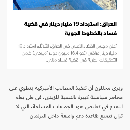
العراق: استرداد 19 مليار دينار في قضية
فساد بالخطوط الجوية
أعلن مجلس القضاء الأعلى في العراق، الثلاثاء، استرداد 19
مليار دينار عراقي (نحو 16.4 مليون دولار أميركي) ضمن
التحقيقات الجارية في قضية فساد مالي.
ويرى محللون أن تنفيذ المطالب الأميركية ينطوي على
مخاطر سياسية كبيرة بالنسبة للزيدي، في ظل بطء
التقدم في تقليص نفوذ الجماعات المسلحة، التي لا
تزال تتمتع بقاعدة دعم واسعة داخل البرلمان.