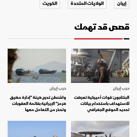
إيران
الولايات المتحدة
الكويت
قصص قد تهمك
حرب إيران
حرب إيران
البنتاجون: قوات أميركية تعرضت
واشنطن تدرج هيئة "إدارة مضيق
للاستهداف باستخدام بيانات
هرمز" الإيرانية بقائمة العقوبات
تحديد الموقع الجغرافي
وتحذر من التعامل معها