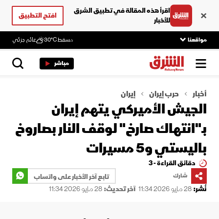
اقرأ هذه المقالة في تطبيق الشرق
افتح التطبيق
للأخبار
مواقعنا
مسقط
30°C
غائم جزئي
مباشر
أخبار
حرب إيران
إيران
الجيش الأميركي يتهم إيران
بـ"انتهاك صارخ" لوقف النار بصاروخ
باليستي و5 مسيرات
دقائق القراءة - 3
شارك
تابع آخر الأخبار على واتساب
نُشر:
28 مايو 2026 11:34
آخر تحديث:
28 مايو 2026 11:34