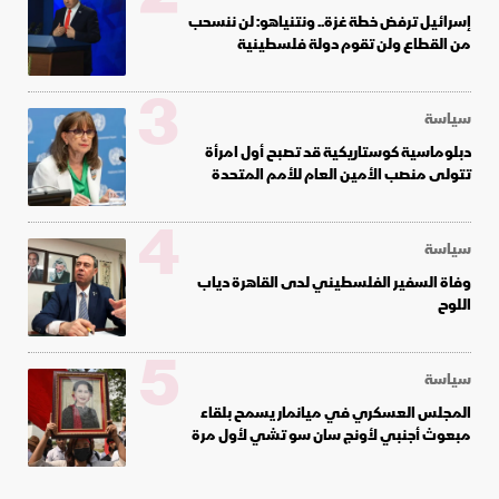
إسرائيل ترفض خطة غزة.. ونتنياهو: لن ننسحب
من القطاع ولن تقوم دولة فلسطينية
3
سياسة
دبلوماسية كوستاريكية قد تصبح أول امرأة
تتولى منصب الأمين العام للأمم المتحدة
4
سياسة
وفاة السفير الفلسطيني لدى القاهرة دياب
اللوح
5
سياسة
المجلس العسكري في ميانمار يسمح بلقاء
مبعوث أجنبي لأونج سان سو تشي لأول مرة