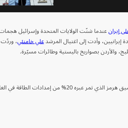
ى إيران
عندما شنّت الولايات المتحدة وإسرائيل هجمات
إيرانيين، وأدت إلى اغتيال المرشد
علي خامنئي
، وردّت 
يج، والأردن بصواريخ باليستية وطائرات مسيّرة.
وأدى التصعيد العسكري إلى إغلاق مضيق هرمز الذي تمر عبره 20% من إمدادات الطاقة ف