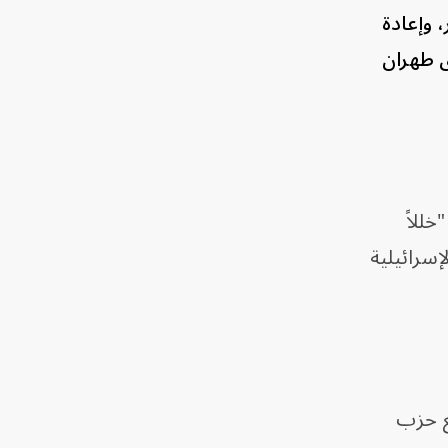
، وإعادة
ق طهران
خللاً
إسرائيلية
ع حزب