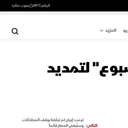
الرياض
36°C
غيوم متناثرة
يو
المزيد
حول العالم
الصفحة الأخيرة
سبوع" لتمديد
اقتصاد
رياضة
ترمب: إيران لم تبلغنا بوقف المحادثات..
التالي:
وسنُبقي الحصار قائماً