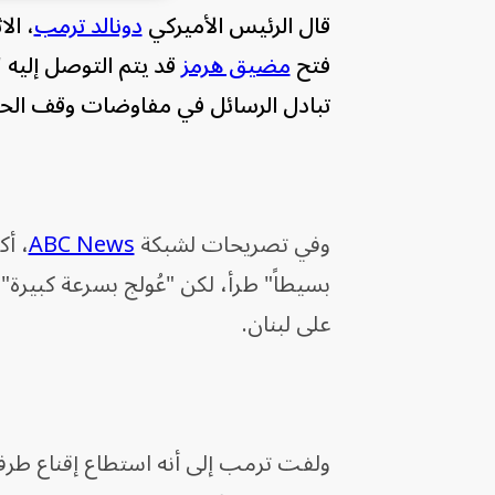
قال الرئيس الأميركي
دونالد ترمب
، ال
فتح
مضيق هرمز
قد يتم التوصل إليه 
تبادل الرسائل في مفاوضات وقف ال
وفي تصريحات لشبكة
ABC News
، أك
بسيطاً" طرأ، لكن "عُولج بسرعة كبيرة"
على لبنان.
ولفت ترمب إلى أنه استطاع إقناع طرف