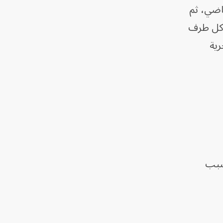
اضي، ثم
 كل طرف
رية
بسبب