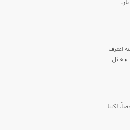
ار،
ه اعترف
اء هائل
اً، لكننا