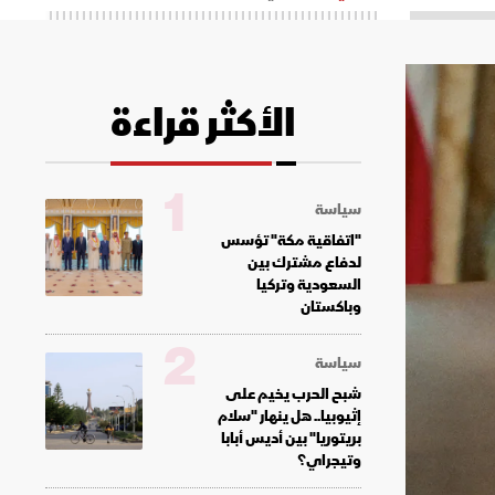
الأكثر قراءة
1
سياسة
"اتفاقية مكة" تؤسس
لدفاع مشترك بين
السعودية وتركيا
وباكستان
2
سياسة
شبح الحرب يخيم على
إثيوبيا.. هل ينهار "سلام
بريتوريا" بين أديس أبابا
وتيجراي؟