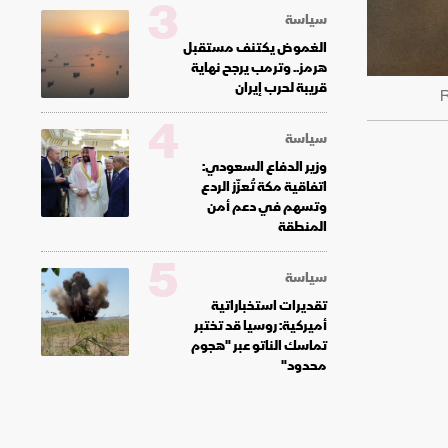
3
سياسة
الغموض يكتنف مستقبل
هرمز.. وترمب يرجح نهاية
قريبة لحرب إيران
4
سياسة
وزير الدفاع السعودي:
اتفاقية مكة تُعزّز الردع
وتسهم في دعم أمن
المنطقة
5
سياسة
تقديرات استخباراتية
أميركية: روسيا قد تختبر
تماسك الناتو عبر "هجوم
محدود"