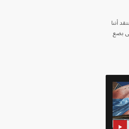
قد أننا
لى بضع