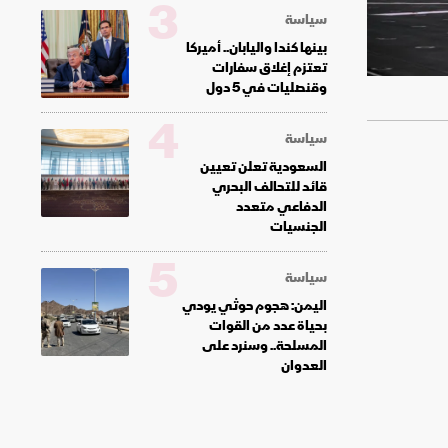
3
سياسة
بينها كندا واليابان.. أميركا
تعتزم إغلاق سفارات
وقنصليات في 5 دول
4
سياسة
السعودية تعلن تعيين
قائد للتحالف البحري
الدفاعي متعدد
الجنسيات
5
سياسة
اليمن: هجوم حوثي يودي
بحياة عدد من القوات
المسلحة.. وسنرد على
العدوان