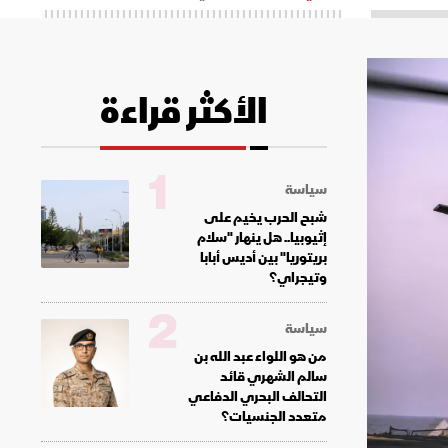
الأكثر قراءة
1
سياسة
شبح الحرب يخيم على
إثيوبيا.. هل ينهار "سلام
بريتوريا" بين أديس أبابا
وتيجراي؟
2
سياسة
من هو اللواء عبد الله بن
سالم الشهري قائد
التحالف البحري الدفاعي
متعدد الجنسيات؟