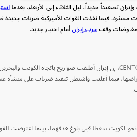
ران تصعيداً جديداً، ليل الثلاثاء إلى الأربعاء، بعدما
است
ت مسيّرة، فيما نفذت القوات الأميركية ضربات جديدة 
 مفاوضات وقف
حرب إيران
أمام اختبار جديد.
وقالت القيادة المركزية الأميركية CENTCOM، إن إيران أطلقت صواريخ باتجاه الكويت والب
راضها، فيما أعلنت واشنطن تنفيذ ضربات على منشأة عس
.
نحو الكويت سقطا قبل بلوغ هدفهما، بينما اعترضت القو