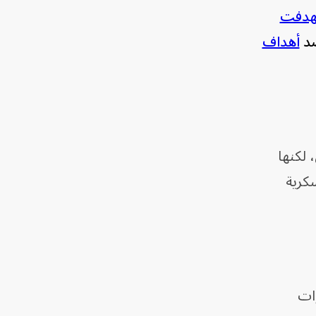
هدفت
ضد
أهداف
حرين، لكنها
كرية
ات