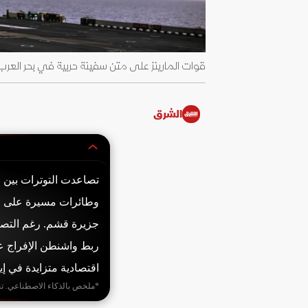
قوات المارينز على متن سفينة حربية في بحر العرب. 2 يونيو 2026 - @NTCOM
الشرق
تصاعدت التوترات بين ال
وطائرات مسيرة على ا
جزيرة قشم. رغم التصعي
ربط واشنطن الإفراج ع
اقتصادية متزايدة في إي
*ملخص بالذكاء الاصطناعي. ت