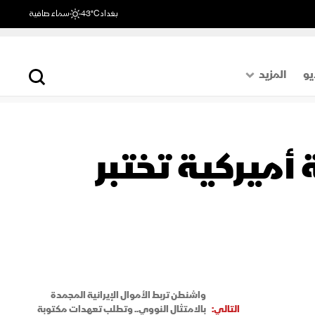
بغداد
43°C
سماء صافية
يو
المزيد
حول العالم
الصفحة الأخيرة
أميركية تختبر
اقتصاد
رياضة
واشنطن تربط الأموال الإيرانية المجمدة
التالي:
بالامتثال النووي.. وتطلب تعهدات مكتوبة