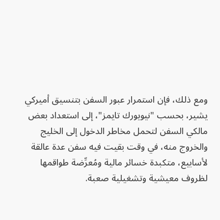
ومع ذلك، فإن استمرار عبور السفن بتنسيق أميركي
يشير، بحسب "نيويورك تايمز"، إلى استعداد بعض
مالكي السفن لتحمل مخاطر الدخول إلى الخليج
والخروج منه، في وقت بقيت فيه سفن عدة عالقة
لأسابيع، متكبدة خسائر مالية ومُعرِّضة طواقمها
لظروف معيشية وتشغيلية صعبة.