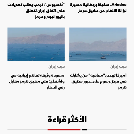
Ariadne.. سفينة بريطانية مسيرة
"أكسيوس": ترمب يطلب تعديلات
لإزالة الألغام من مضيق هرمز
على اتفاق إيران تتعلق
باليورانيوم وهرمز
حرب إيران
حرب إيران
أميركا تهدد بـ"معاقبة" من يشارك
مسودة وثيقة تفاهم إيرانية مع
في فرض رسوم على عبور مضيق
واشنطن: فتح مضيق هرمز مقابل
هرمز
رفع الحصار
الأكثر قراءة