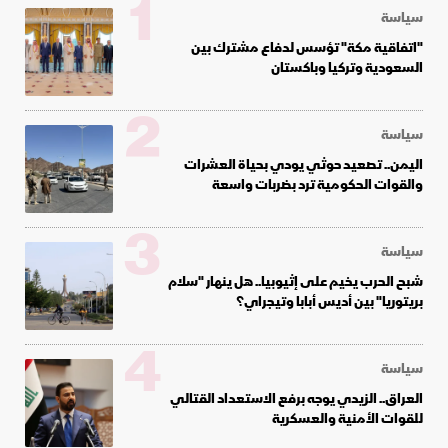
1
سياسة
"اتفاقية مكة" تؤسس لدفاع مشترك بين
السعودية وتركيا وباكستان
2
سياسة
اليمن.. تصعيد حوثي يودي بحياة العشرات
والقوات الحكومية ترد بضربات واسعة
3
سياسة
شبح الحرب يخيم على إثيوبيا.. هل ينهار "سلام
بريتوريا" بين أديس أبابا وتيجراي؟
4
سياسة
العراق.. الزيدي يوجه برفع الاستعداد القتالي
للقوات الأمنية والعسكرية