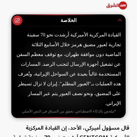
الشرق
الخلاصة
القيادة المركزية الأميركية أرشدت نحو 70 سفينة
تجارية لعبور مضيق هرمز خلال الأسابيع الثلاثة
الماضية دون موافقة طهران، مع توقف معظم السفن
عن تشغيل أجهزة الإرسال لتجنب الرصد. المسارات
المستخدمة غالباً بعيدة عن السواحل الإيرانية، وتُعرف
هذه العمليات بـ"العبور المظلم". إيران لا تزال تسيطر
على المضيق، ونحو نصف العبور يتم عبر المسار
الإيراني.
*ملخص بالذكاء الاصطناعي. تحقق من السياق في النص الأصلي.
قال مسؤول أميركي، الأحد، إن القيادة المركزية