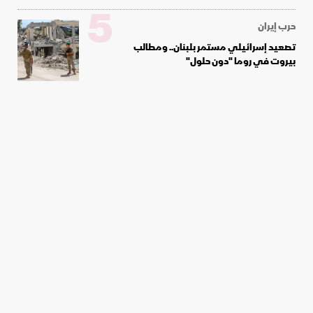
5
حرب إيران
تصعيد إسرائيلي مستمر بلبنان.. ومطالب
بيروت في روما "دون حلول"