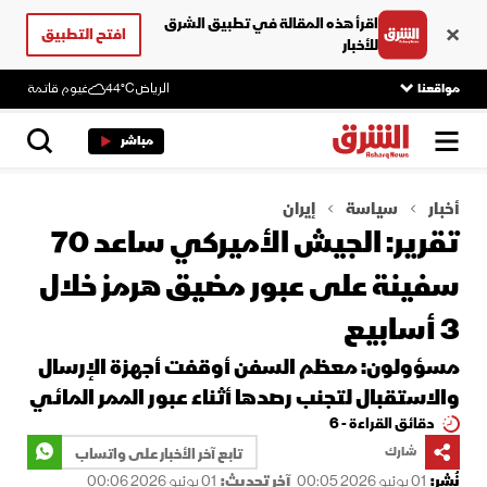
اقرأ هذه المقالة في تطبيق الشرق
افتح التطبيق
للأخبار
مواقعنا
الرياض
44°C
غيوم قاتمة
مباشر
أخبار
سياسة
إيران
تقرير: الجيش الأميركي ساعد 70
سفينة على عبور مضيق هرمز خلال
3 أسابيع
مسؤولون: معظم السفن أوقفت أجهزة الإرسال
والاستقبال لتجنب رصدها أثناء عبور الممر المائي
دقائق القراءة - 6
شارك
تابع آخر الأخبار على واتساب
نُشر:
01 يونيو 2026 00:05
آخر تحديث:
01 يونيو 2026 00:06