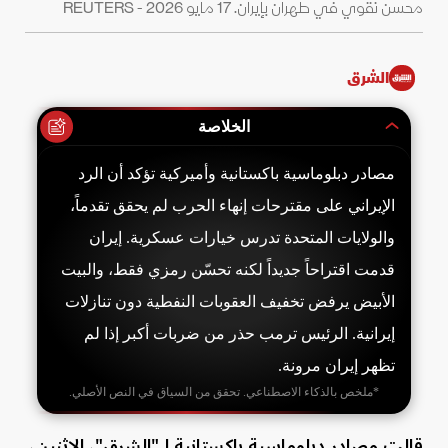
محسن نقوي في طهران بإيران. 17 مايو 2026 - REUTERS
الشرق
الخلاصة
مصادر دبلوماسية باكستانية وأميركية تؤكد أن الرد
الإيراني على مقترحات إنهاء الحرب لم يحقق تقدماً،
والولايات المتحدة تدرس خيارات عسكرية. إيران
قدمت اقتراحاً جديداً لكنه تحسّن رمزي فقط، والبيت
الأبيض يرفض تخفيف العقوبات النفطية دون تنازلات
إيرانية. الرئيس ترمب حذر من ضربات أكبر إذا لم
تظهر إيران مرونة.
*ملخص بالذكاء الاصطناعي. تحقق من السياق في النص الأصلي.
قالت مصادر دبلوماسية باكستانية لـ"الشرق"، الاثنين،