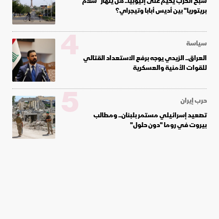
شبح الحرب يخيم على إثيوبيا.. هل ينهار "سلام
بريتوريا" بين أديس أبابا وتيجراي؟
4
سياسة
العراق.. الزيدي يوجه برفع الاستعداد القتالي
للقوات الأمنية والعسكرية
5
حرب إيران
تصعيد إسرائيلي مستمر بلبنان.. ومطالب
بيروت في روما "دون حلول"