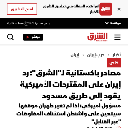
اقرأ هذه المقالة في تطبيق الشرق
افتح التطبيق
للأخبار
مواقعنا
سيدي سالم
25°C
سماء صافية
مباشر
أخبار
حرب إيران
إيران
خاص
مصادر باكستانية لـ"الشرق": رد
إيران على المقترحات الأميركية
يقود إلى طريق مسدود
مسؤول أميركي: إذا لم تغير طهران موقفها
سيتعين على واشنطن استئناف المفاوضات
"عبر القنابل"