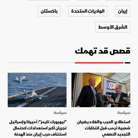
إيران
الولايات المتحدة
باكستان
الشرق الأوسط
قصص قد تهمك
سياسة
سياسة
استطلاع: الحرب والغلاء يضربان
"نيويورك تايمز": أميركا وإسرائيل
شعبية ترمب قبل انتخابات
تجريان أكبر استعدادات لاحتمال
التجديد النصفي
استئناف حرب إيران منذ الهدنة