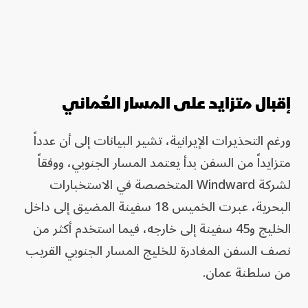
إقبال متزايد على المسار العُماني
ورغم التحذيرات الإيرانية، تشير البيانات إلى أن عدداً
متزايداً من السفن بدأ يعتمد المسار الجنوبي، ووفقاً
لشركة Windward المتخصصة في الاستخبارات
البحرية، عبرت الخميس 18 سفينة المضيق إلى داخل
الخليج و45 سفينة إلى خارجه، فيما استخدم أكثر من
نصف السفن المغادرة للخليج المسار الجنوبي القريب
من سلطنة عمان.