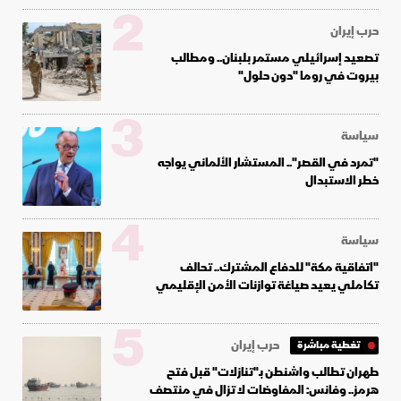
2
حرب إيران
تصعيد إسرائيلي مستمر بلبنان.. ومطالب
بيروت في روما "دون حلول"
3
سياسة
"تمرد في القصر".. المستشار الألماني يواجه
خطر الاستبدال
4
سياسة
"اتفاقية مكة" للدفاع المشترك.. تحالف
تكاملي يعيد صياغة توازنات الأمن الإقليمي
5
حرب إيران
تغطية مباشرة
طهران تطالب واشنطن بـ"تنازلات" قبل فتح
هرمز.. وفانس: المفاوضات لا تزال في منتصف