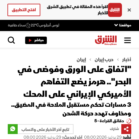
اقرأ هذه المقالة في تطبيق الشرق
افتح التطبيق
للأخبار
مواقعنا
لوس أنجلوس
22°C
سماء صافية
مباشر
أخبار
حرب إيران
إيران
"اتفاق على الورق وفوضى في
البحر".. هرمز يضع التفاهم
الأميركي الإيراني على المحك
3 مسارات تحكم مستقبل الملاحة في المضيق..
ومخاوف تهدد حركة الشحن
دقائق القراءة - 5
شارك
تابع آخر الأخبار على واتساب
نُشر:
29 يونيو 2026 08:00
آخر تحديث:
29 يونيو 2026 08:00