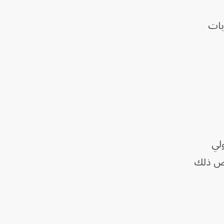
بات
ولي
رض ذلك