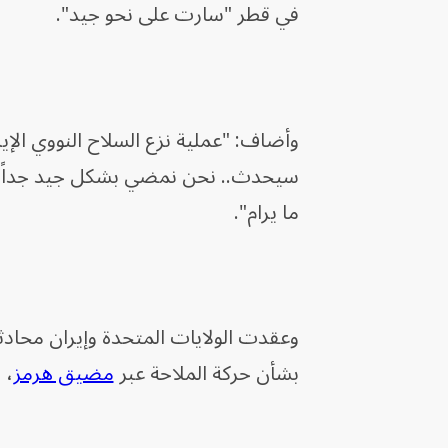
في قطر "سارت على نحو جيد".
وأضاف: "عملية نزع السلاح النووي الإي
سيحدث.. نحن نمضي بشكل جيد جداً". وا
ما يرام".
وعقدت الولايات المتحدة وإيران محادثا
بشأن حركة الملاحة عبر
مضيق هرمز
، 