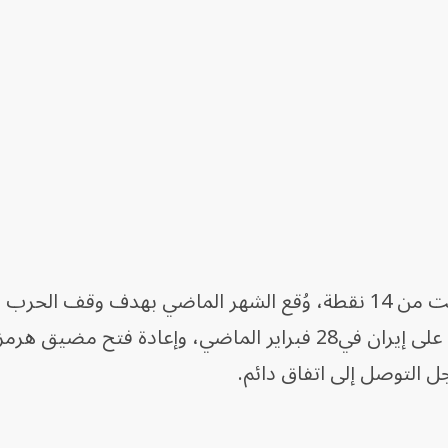
وتستند هذه المحادثات إلى اتفاق مؤقت من 14 نقطة، وُقع الشهر الماضي بهدف وقف الحر
اندلعت إثر ضربات أميركية وإسرائيلية على إيران في28 فبراير الماضي، وإعادة فتح مضي