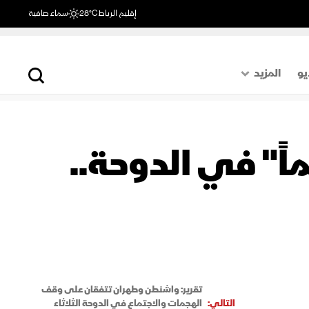
إقليم الرباط
28°C
سماء صافية
يو
المزيد
حول العالم
الصفحة الأخيرة
اً" في الدوحة..
اقتصاد
رياضة
تقرير: واشنطن وطهران تتفقان على وقف
التالي:
الهجمات والاجتماع في الدوحة الثلاثاء