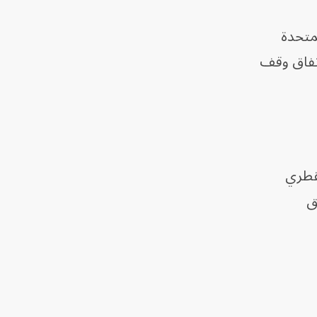
متحدة
اتفاق وقف
لقطري
ق