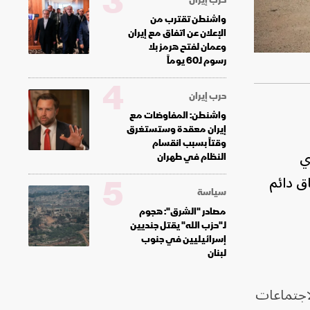
3
واشنطن تقترب من
الإعلان عن اتفاق مع إيران
وعمان لفتح هرمز بلا
رسوم لـ60 يوماً
4
حرب إيران
واشنطن: المفاوضات مع
إيران معقدة وستستغرق
وقتاً بسبب انقسام
ي
النظام في طهران
5
ق دائم
سياسة
مصادر "الشرق": هجوم
لـ"حزب الله" يقتل جنديين
إسرائيليين في جنوب
لبنان
لاجتماعات