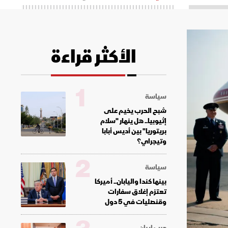
الأكثر قراءة
1
سياسة
شبح الحرب يخيم على
إثيوبيا.. هل ينهار "سلام
بريتوريا" بين أديس أبابا
وتيجراي؟
2
سياسة
بينها كندا واليابان.. أميركا
تعتزم إغلاق سفارات
وقنصليات في 5 دول
حرب إيران